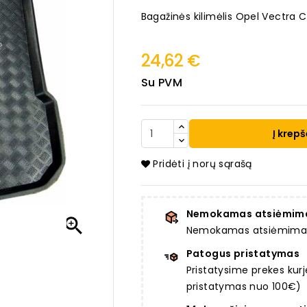
Bagažinės kilimėlis Opel Vectra
24,62 €
Su PVM
Į krepš
Pridėti į norų sąrašą
Nemokamas atsiėmim

Nemokamas atsiėmimas a
Patogus pristatymas
Pristatysime prekes ku
pristatymas nuo 100€)