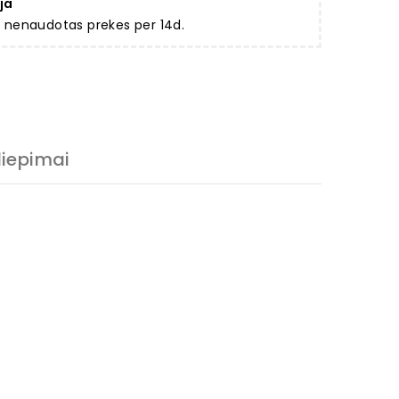
ja
ir nenaudotas prekes per 14d.
liepimai