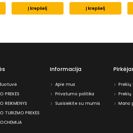
Į krepšelį
Į krepšelį
ės
Informacija
Pirkėj
duotuvė
Apie mus
Prekių
O PREKĖS
Privatumo politika
Prekių
O REIKMENYS
Susisiekite su mumis
Mano p
O TURIZMO PREKĖS
OCHEMIJA