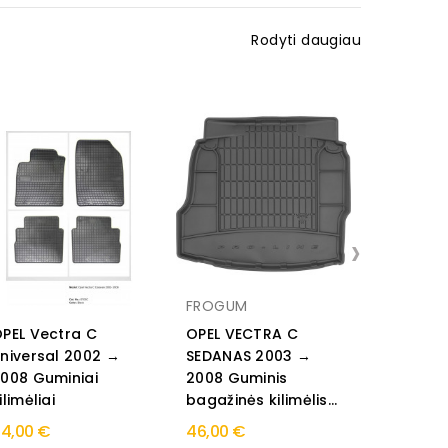
Rodyti daugiau
›
FROGUM
Rezaw pl
PEL Vectra C
OPEL VECTRA C
Opel VE
niversal 2002 →
SEDANAS 2003 →
Sedanas
008 Guminiai
2008 Guminis
2008 Gu
ilimėliai
bagažinės kilimėlis...
bagažinės
4,00 €
46,00 €
49,00 €