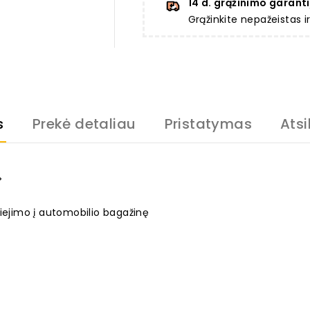
14 d. grąžinimo garanti
Grąžinkite nepažeistas 
s
Prekė detaliau
Pristatymas
Atsi
>
liejimo į automobilio bagažinę