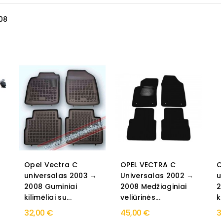
08
Opel Vectra C
OPEL VECTRA C
O
universalas 2003 →
Universalas 2002 →
u
2008 Guminiai
2008 Medžiaginiai
2
kilimėliai su...
veliūrinės...
k
32,00 €
45,00 €
3