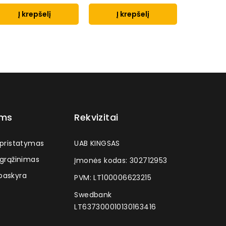
Į krepšelį
Į krepšelį
Į k
ams
Rekvizitai
 pristatymas
UAB KINGSAS
 grąžinimas
Įmonės kodas: 302712953
askyra
PVM: LT100006623215
Swedbank
LT637300010130163416