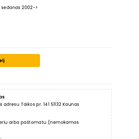
 C sedanas 2002->
elį
as
dresu Taikos pr. 141 51132 Kaunas
rjeriu arba paštomatu (nemokamas