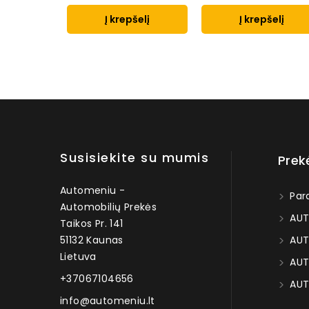
Į krepšelį
Į krepšelį
Susisiekite su mumis
Prek
Automeniu -
Par
Automobilių Prekės
AUT
Taikos Pr. 141
51132 Kaunas
AUT
Lietuva
AUT
+37067104656
AUT
info@automeniu.lt