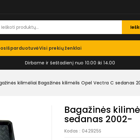
Iešk
jos
Išparduotuvė
Visi prekių ženklai
Dirbame ir šeštadienį nuo 10.00 iki 14.00
ažinės kilimėliai
Bagažinės kilimėlis Opel Vectra C sedanas 
Bagažinės kilimė
sedanas 2002-
Kodas
: 042925S