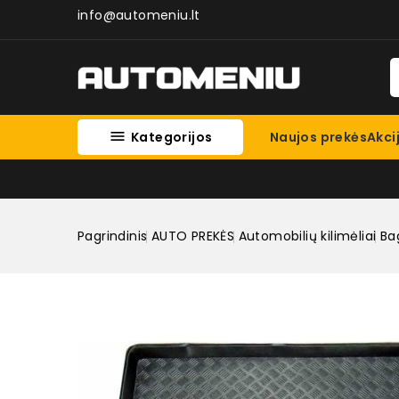
info@automeniu.lt

Kategorijos
Naujos prekės
Akci
Pagrindinis
AUTO PREKĖS
Automobilių kilimėliai
Bag