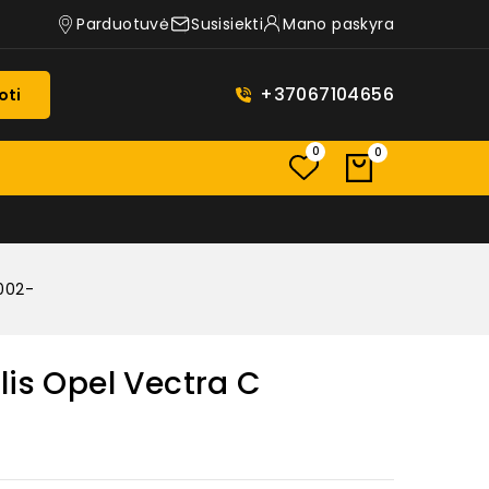
Parduotuvė
Susisiekti
Mano paskyra
+37067104656
oti
0
0
2002-
lis Opel Vectra C