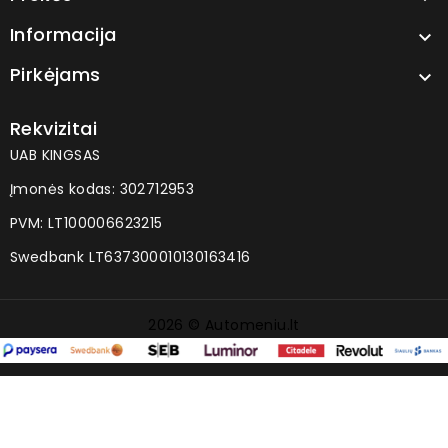
Informacija

Pirkėjams

Rekvizitai
UAB KINGSAS
Įmonės kodas: 302712953
PVM: LT100006623215
Swedbank LT637300010130163416
2026 © Automeniu.lt