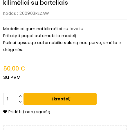
kilimėliai su borteliais
Kodas
: 200903REZAW
Modeliniai guminai kilimėliai su loveliu
Pritakyti pagal automobilio modelį
Puikiai apsaugo automobilio saloną nuo purvo, smėlio ir
drėgmės.
50,00 €
Su PVM
Į krepšelį
Pridėti į norų sąrašą