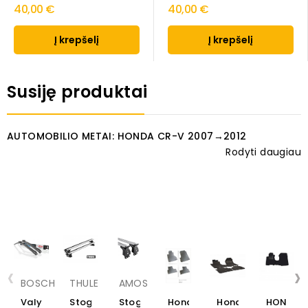
40,00 €
40,00 €
Į krepšelį
Į krepšelį
Susiję produktai
AUTOMOBILIO METAI: HONDA CR-V 2007→2012
Rodyti daugiau
‹
›
BOSCH
THULE
AMOS
Valytuvai
Stogo
Stogo
Honda
Honda
HONDA