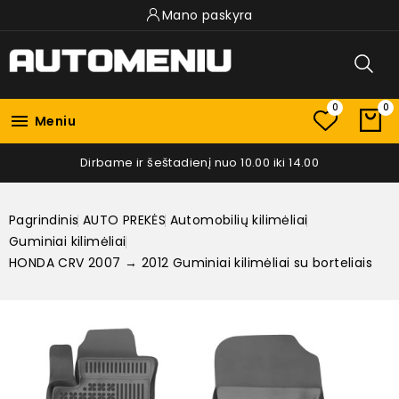
Mano paskyra
0
0

Meniu
Dirbame ir šeštadienį nuo 10.00 iki 14.00
Pagrindinis
AUTO PREKĖS
Automobilių kilimėliai
Guminiai kilimėliai
HONDA CRV 2007 → 2012 Guminiai kilimėliai su borteliais