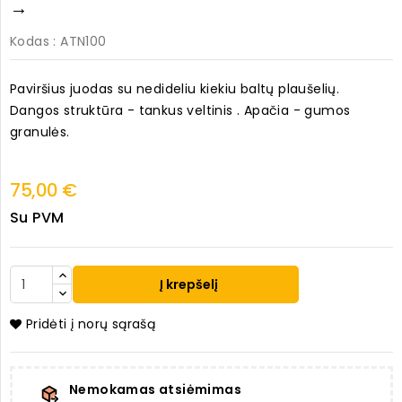
→
Kodas
: ATN100
Paviršius juodas su nedideliu kiekiu baltų plaušelių.
Dangos struktūra - tankus veltinis . Apačia - gumos
granulės.
75,00 €
Su PVM
Į krepšelį
Pridėti į norų sąrašą
Nemokamas atsiėmimas