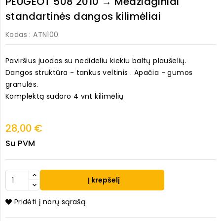
PEUGEOT 508 2010 → Medžiaginiai
standartinės dangos kilimėliai
Kodas
: ATN100
Paviršius juodas su nedideliu kiekiu baltų plaušelių.
Dangos struktūra - tankus veltinis . Apačia - gumos
granulės.
Komplektą sudaro 4 vnt kilimėlių
28,00 €
Su PVM
Į krepšelį
Pridėti į norų sąrašą