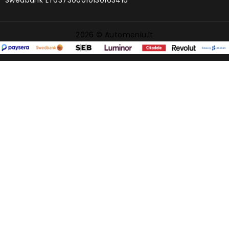
Swedbank LT637300010130163416
2026 © Automeniu.lt