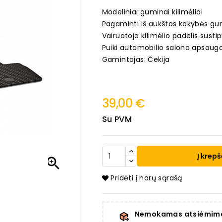
Modeliniai guminai kilimėliai
Pagaminti iš aukštos kokybės gu
Vairuotojo kilimėlio padelis sustip
Puiki automobilio salono apsauga
Gamintojas: Čekija
39,00 €
Su PVM
Į krepš

Pridėti į norų sąrašą
Nemokamas atsiėmim