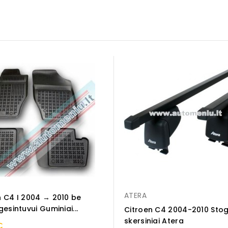
ATERA
n C4 I 2004 → 2010 be
gesintuvui Guminiai...
Citroen C4 2004-2010 Sto
skersiniai Atera
€