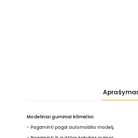
Aprašyma
Modeliniai guminiai kilimėliai:
- Pagaminti pagal automobilio modelį,
- Pagaminti iš aukštos kokybės gumos,