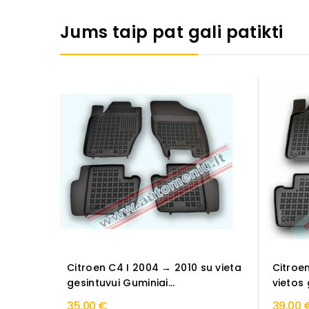
Jums taip pat gali patikti
Citroen C4 I 2004 → 2010 su vieta
Citroe
gesintuvui Guminiai...
vietos 
35,00 €
39,00 