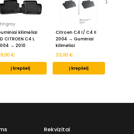
›
tingray
Citroen 
uminiai kilimėliai
Citroen C4 I/ C4 II
2010 su 
D CITROEN C4 L
2004 → Guminiai
gesintuv
004 → 2010
kilimėliai
Guminiai.
9,00 €
33,00 €
35,00 €
Į krepšelį
Į krepšelį
Į k
ams
Rekvizitai