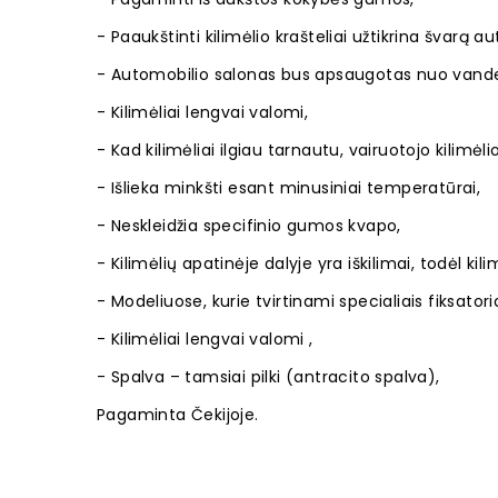
- Paaukštinti kilimėlio krašteliai užtikrina švarą a
- Automobilio salonas bus apsaugotas nuo vanden
- Kilimėliai lengvai valomi,
- Kad kilimėliai ilgiau tarnautu, vairuotojo kilimėli
- Išlieka minkšti esant minusiniai temperatūrai,
- Neskleidžia specifinio gumos kvapo,
- Kilimėlių apatinėje dalyje yra iškilimai, todėl kili
- Modeliuose, kurie tvirtinami specialiais fiksator
- Kilimėliai lengvai valomi ,
- Spalva – tamsiai pilki (antracito spalva),
Pagaminta Čekijoje.