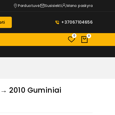
Parduotuvė
Susisiekti
Mano paskyra
+37067104656
oti
0
0
 → 2010 Guminiai