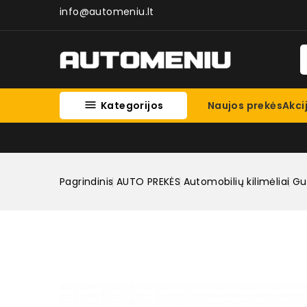
info@automeniu.lt

Kategorijos
Naujos prekės
Akci
Pagrindinis
AUTO PREKĖS
Automobilių kilimėliai
Gum