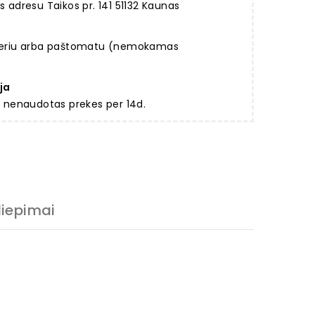
dresu Taikos pr. 141 51132 Kaunas
rjeriu arba paštomatu (nemokamas
ja
ir nenaudotas prekes per 14d.
liepimai