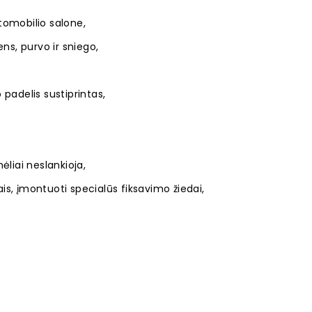
utomobilio salone,
s, purvo ir sniego,
o padelis sustiprintas,
mėliai neslankioja,
iais, įmontuoti specialūs fiksavimo žiedai,