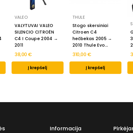
VALEO
THULE
S
VALYTUVAI VALEO
Stogo skersiniai
SILENCIO CITROËN
Citroen C4
G
4
C4 I Coupe 2004 →
hečbekas 2005 →
3
2011
2010 Thule Evo...
2
38,00 €
310,00 €
3
Į krepšelį
Į krepšelį
ės
Informacija
Pirkėj