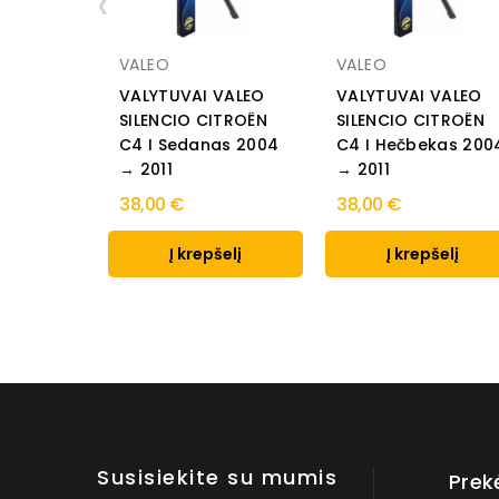
‹
VALEO
VALEO
VALYTUVAI VALEO
VALYTUVAI VALEO
SILENCIO CITROËN
SILENCIO CITROËN
C4 I Sedanas 2004
C4 I Hečbekas 200
→ 2011
→ 2011
38,00 €
38,00 €
Į krepšelį
Į krepšelį
Susisiekite su mumis
Prek