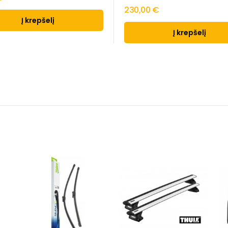
230,00 €
Į krepšelį
Į krepšelį