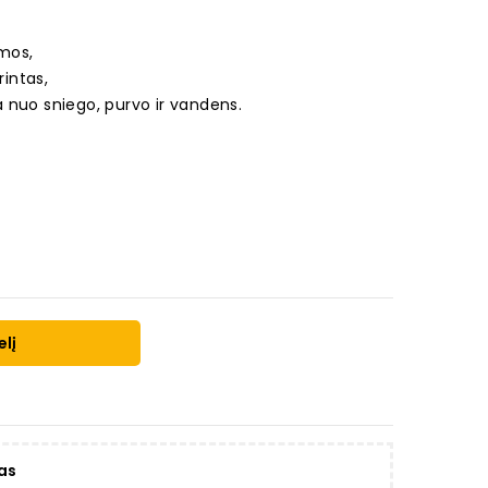
mos,
rintas,
 nuo sniego, purvo ir vandens.
elį
as