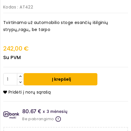
Kodas
: AT422
Tvirtinama už automobilio stoge esančių išilginių
strypų,,ragu,, be tarpo
242,00 €
Su PVM
Į krepšelį
Pridėti į norų sąrašą
80.67 €
x 3 mėnesių
Be pabrangimo