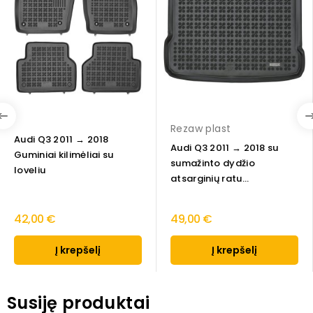
Rezaw plast
Audi Q3 2011 → 2018
Audi Q3 2011 → 2018 su
Guminiai kilimėliai su
sumažinto dydžio
loveliu
atsarginių ratu...
42,00 €
49,00 €
Į krepšelį
Į krepšelį
Susiję produktai