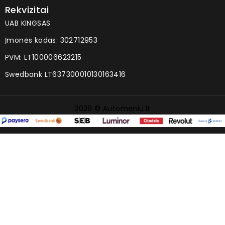
Rekvizitai
UAB KINGSAS
Įmonės kodas: 302712953
PVM: LT100006623215
Swedbank LT637300010130163416
2026 © Automeniu.lt