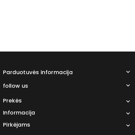
berėmiai
valytuvas
Parduotuvės informacija

follow us

Prekės

Informacija

Pirkėjams
