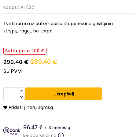
Kodas
: AT522
Tvirtinama už automobilio stoge esančių išilginių
strypų,,ragu,, be tarpo
Sutaupote 1,00 €
289,40 €
290,40 €
Su PVM
Į krepšelį
Pridėti į norų sąrašą
96.47 €
x 3 mėnesių
Be pabrangimo