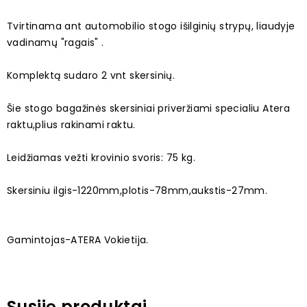
Tvirtinama ant automobilio stogo išilginių strypų, liaudyje
vadinamų "ragais" .
Komplektą sudaro 2 vnt skersinių.
Šie stogo bagažinės skersiniai priveržiami specialiu Atera
raktu,plius rakinami raktu.
Leidžiamas vežti krovinio svoris: 75 kg.
Skersiniu ilgis-1220mm,plotis-78mm,aukstis-27mm.
Gamintojas-ATERA Vokietija.
Susiję produktai