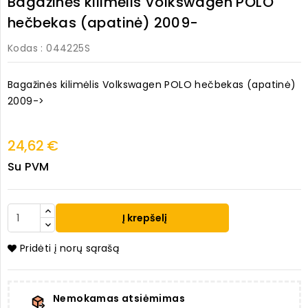
Bagažinės kilimėlis Volkswagen POLO
hečbekas (apatinė) 2009-
Kodas
: 044225S
Bagažinės kilimėlis Volkswagen POLO hečbekas (apatinė)
2009->
24,62 €
Su PVM
Į krepšelį
Pridėti į norų sąrašą
Nemokamas atsiėmimas