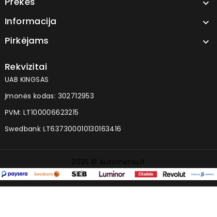
Prekės

Informacija

Pirkėjams

Rekvizitai
UAB KINGSAS
Įmonės kodas: 302712953
PVM: LT100006623215
Swedbank LT637300010130163416
2026 © Automeniu.lt