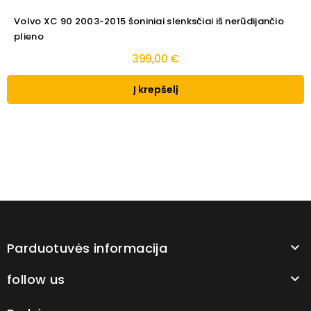
Volvo XC 90 2003-2015 šoniniai slenksčiai iš nerūdijančio
plieno
399,00 €
Į krepšelį
Parduotuvės informacija

follow us
