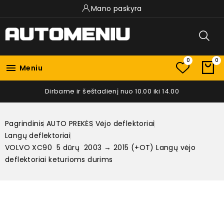
Mano paskyra
0
0

Meniu
Dirbame ir šeštadienį nuo 10.00 iki 14.00
Pagrindinis
AUTO PREKĖS
Vėjo deflektoriai
Langų deflektoriai
VOLVO XC90 5 dūrų 2003 → 2015 (+OT) Langų vėjo
deflektoriai keturioms durims