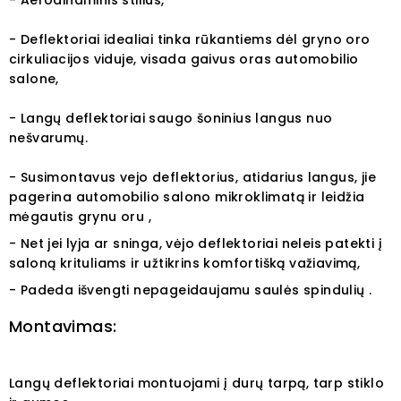
- Aerodinaminis stilius,
- Deflektoriai idealiai tinka rūkantiems dėl gryno oro
cirkuliacijos viduje, visada gaivus oras automobilio
salone,
- Langų deflektoriai saugo šoninius langus nuo
nešvarumų.
- Susimontavus vejo deflektorius, atidarius langus, jie
pagerina automobilio salono mikroklimatą ir leidžia
mėgautis grynu oru ,
- Net jei lyja ar sninga, vėjo deflektoriai neleis patekti į
saloną krituliams ir užtikrins komfortišką važiavimą,
- Padeda išvengti nepageidaujamu saulės spindulių .
Montavimas:
Langų deflektoriai montuojami į durų tarpą, tarp stiklo