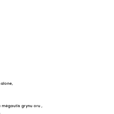
salone,
a mėgautis grynu oru ,
,