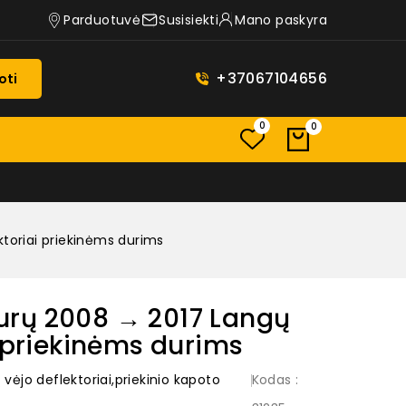
Parduotuvė
Susisiekti
Mano paskyra
+37067104656
oti
0
0
toriai priekinėms durims
rų 2008 → 2017 Langų
i priekinėms durims
ėjo deflektoriai,priekinio kapoto
Kodas
: