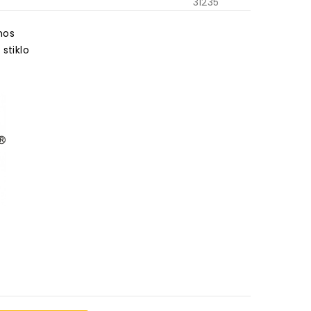
31235
umos
 stiklo