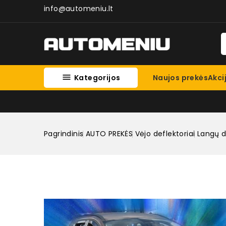
info@automeniu.lt

Kategorijos
Naujos prekės
Akci
Pagrindinis
AUTO PREKĖS
Vėjo deflektoriai
Langų d