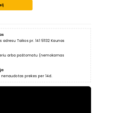
elį
as
dresu Taikos pr. 141 51132 Kaunas
rjeriu arba paštomatu (nemokamas
ja
ir nenaudotas prekes per 14d.