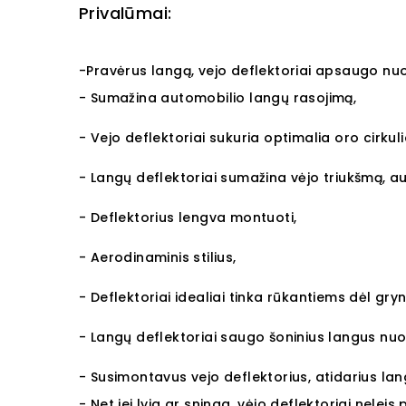
Privalūmai:
-Pravėrus langą, vejo deflektoriai apsaugo nuo
- Sumažina automobilio langų rasojimą,
- Vejo deflektoriai sukuria optimalia oro cirkuli
- Langų deflektoriai sumažina vėjo triukšmą, a
- Deflektorius lengva montuoti,
- Aerodinaminis stilius,
- Deflektoriai idealiai tinka rūkantiems dėl gry
- Langų deflektoriai saugo šoninius langus nu
- Susimontavus vejo deflektorius, atidarius lan
- Net jei lyja ar sninga, vėjo deflektoriai neleis