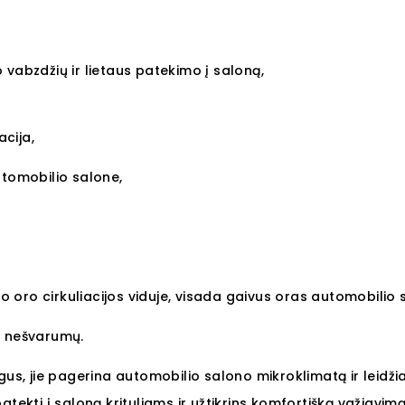
 vabzdžių ir lietaus patekimo į saloną,
acija,
utomobilio salone,
no oro cirkuliacijos viduje, visada gaivus oras automobilio 
o nešvarumų.
gus, jie pagerina automobilio salono mikroklimatą ir leidži
 patekti į saloną krituliams ir užtikrins komfortišką važiavimą