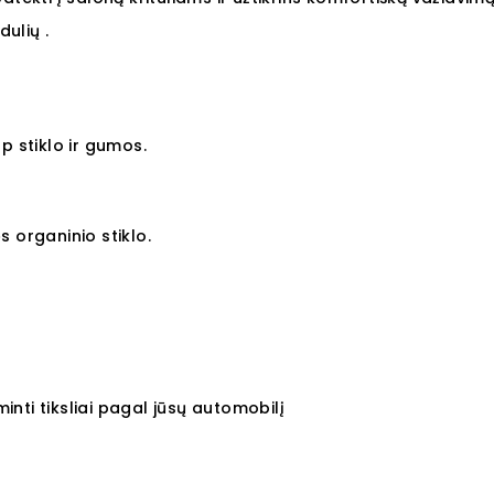
ulių .
p stiklo ir gumos.
 organinio stiklo.
nti tiksliai pagal jūsų automobilį