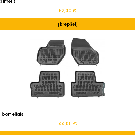
limėlis
52,00 €
Į krepšelį
 borteliais
44,00 €