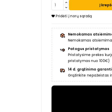
Į krepš
Pridėti į norų sąrašą
Nemokamas atsiėmim
Nemokamas atsiėmimas a
Patogus pristatymas
Pristatysime prekes ku
pristatymas nuo 100€)
14 d. grąžinimo garanti
Grąžinkite nepažeistas 