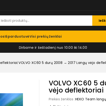
Iešk
jos
Išparduotuvė
Visi prekių ženklai
Dirbame ir šeštadienį nuo 10.00 iki 14.00
eflektoriai
VOLVO XC60 5 durų 2008 → 2017 Langų vėjo deflek
VOLVO XC60 5 du
vėjo deflektoria
Prekės ženklas :
HEKO Team langų v