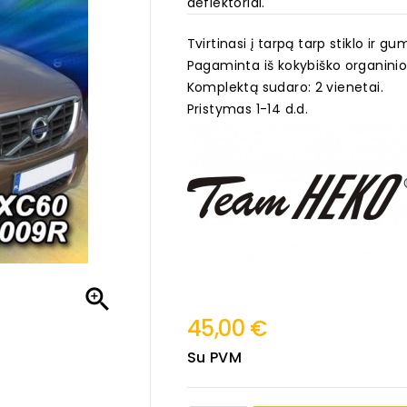
deflektoriai.
Tvirtinasi į tarpą tarp stiklo ir g
Pagaminta iš kokybiško organinio
Komplektą sudaro: 2 vienetai.
Pristymas 1-14 d.d.

45,00 €
Su PVM