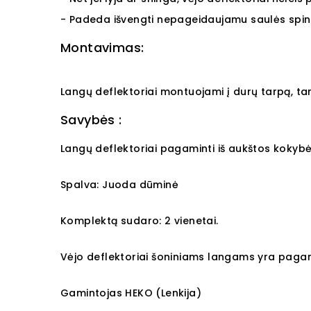
- Padeda išvengti nepageidaujamu saulės spind
Montavimas:
Langų deflektoriai montuojami į durų tarpą, tar
Savybės :
Langų deflektoriai pagaminti iš aukštos kokybės
Spalva: Juoda dūminė
Komplektą sudaro: 2 vienetai.
Vėjo deflektoriai šoniniams langams yra pagami
Gamintojas HEKO (Lenkija)