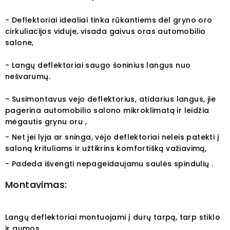
- Deflektoriai idealiai tinka rūkantiems dėl gryno oro
cirkuliacijos viduje, visada gaivus oras automobilio
salone,
- Langų deflektoriai saugo šoninius langus nuo
nešvarumų.
- Susimontavus vejo deflektorius, atidarius langus, jie
pagerina automobilio salono mikroklimatą ir leidžia
mėgautis grynu oru ,
- Net jei lyja ar sninga, vėjo deflektoriai neleis patekti į
saloną krituliams ir užtikrins komfortišką važiavimą,
- Padeda išvengti nepageidaujamu saulės spindulių .
Montavimas:
Langų deflektoriai montuojami į durų tarpą, tarp stiklo
ir gumos.