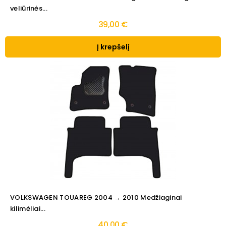
veliūrinės...
39,00 €
Į krepšelį
VOLKSWAGEN TOUAREG 2004 → 2010 Medžiaginai
kilimėliai...
40,00 €