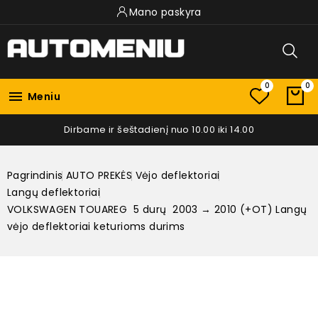
Mano paskyra
0
0

Meniu
Dirbame ir šeštadienį nuo 10.00 iki 14.00
Pagrindinis
AUTO PREKĖS
Vėjo deflektoriai
Langų deflektoriai
VOLKSWAGEN TOUAREG 5 durų 2003 → 2010 (+OT) Langų
vėjo deflektoriai keturioms durims