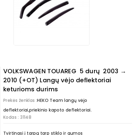
VOLKSWAGEN TOUAREG 5 durų 2003 →
2010 (+OT) Langų vėjo deflektoriai
keturioms durims
Prekės ženklas :
HEKO Team langų vėjo
deflektoriai,priekinio kapoto deflektoriai.
Kodas
: 31148
Tvirtinasi į tarpą tarp stiklo ir gumos