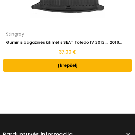
Stingray
Guminis bagažinės kilimėlis SEAT Toledo IV 2012→ 2019...
37,00 €
Į krepšelį
Parduotuvės informacija
