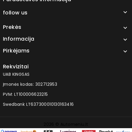
follow us

Prekės

Informacija

Pirkėjams

Rekvizitai
UAB KINGSAS
Įmonės kodas: 302712953
PVM: LT100006623215
Swedbank LT637300010130163416
2026 © Automeniu.lt