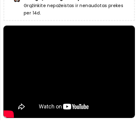
Grąžinkite nepažeistas ir nenaudotas prekes
per 14d.