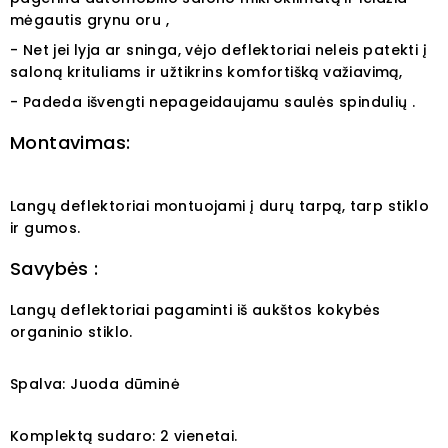
mėgautis grynu oru ,
- Net jei lyja ar sninga, vėjo deflektoriai neleis patekti į
saloną krituliams ir užtikrins komfortišką važiavimą,
- Padeda išvengti nepageidaujamu saulės spindulių .
Montavimas:
Langų deflektoriai montuojami į durų tarpą, tarp stiklo
ir gumos.
Savybės :
Langų deflektoriai pagaminti iš aukštos kokybės
organinio stiklo.
Spalva: Juoda dūminė
Komplektą sudaro: 2 vienetai.