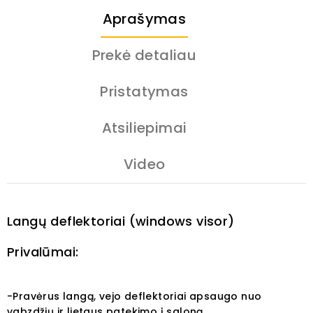
Aprašymas
Prekė detaliau
Pristatymas
Atsiliepimai
Video
Langų deflektoriai (windows visor)
Privalūmai:
-Pravėrus langą, vejo deflektoriai apsaugo nuo
vabzdžių ir lietaus patekimo į saloną,