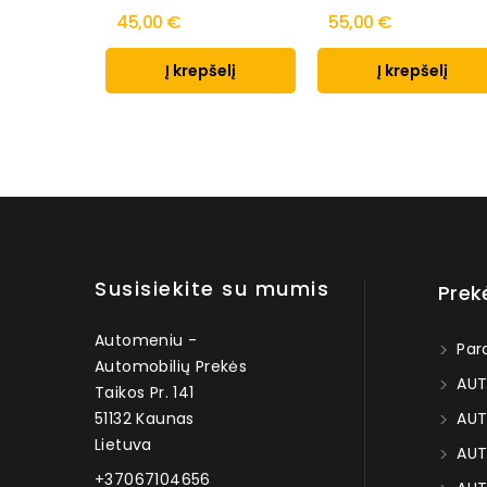
45,00 €
55,00 €
Į krepšelį
Į krepšelį
Susisiekite su mumis
Prek
Automeniu -
Par
Automobilių Prekės
AUT
Taikos Pr. 141
51132 Kaunas
AUT
Lietuva
AUT
+37067104656