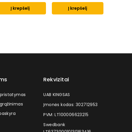
Į krepšelį
Į krepšelį
Į k
ams
Rekvizitai
 pristatymas
UAB KINGSAS
 grąžinimas
Įmonės kodas: 302712953
askyra
PVM: LT100006623215
Swedbank
LT637300010130163416