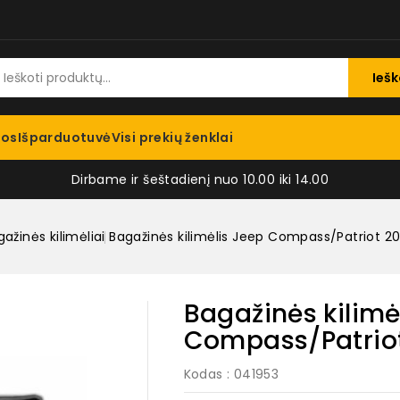
Iešk
jos
Išparduotuvė
Visi prekių ženklai
Dirbame ir šeštadienį nuo 10.00 iki 14.00
ažinės kilimėliai
Bagažinės kilimėlis Jeep Compass/Patriot 2
Bagažinės kilimė
Compass/Patrio
Kodas
: 041953