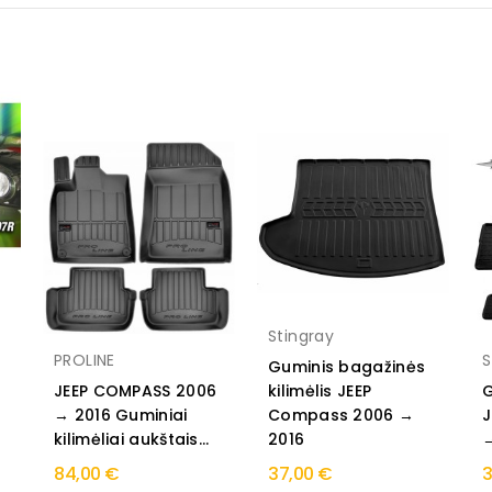
Stingray
o
PROLINE
S
Guminis bagažinės
JEEP COMPASS 2006
kilimėlis JEEP
G
→ 2016 Guminiai
Compass 2006 →
J
kilimėliai aukštais...
2016
→
84,00 €
37,00 €
3