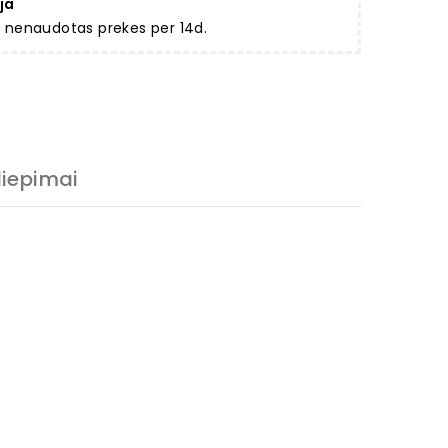
ja
ir nenaudotas prekes per 14d.
liepimai