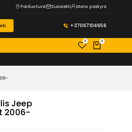
Parduotuvė
Susisiekti
Mano paskyra
+37067104656
oti
0
0
006-
lis Jeep
t 2006-