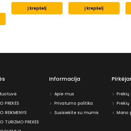
Į krepšelį
Į krepšelį
ės
Informacija
Pirkėj
duotuvė
Apie mus
Prekių
O PREKĖS
Privatumo politika
Prekių
O REIKMENYS
Susisiekite su mumis
Mano p
O TURIZMO PREKĖS