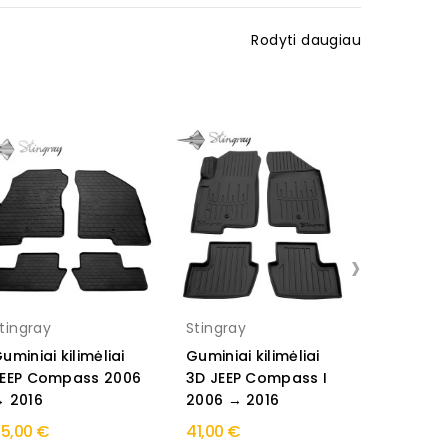
Rodyti daugiau
›
tingray
Stingray
Stingray
uminiai kilimėliai
Guminiai kilimėliai
Guminiai 
EEP Compass 2006
3D JEEP Compass I
3D JEEP
 2016
2006 → 2016
2006 → 
5,00 €
41,00 €
40,00 €