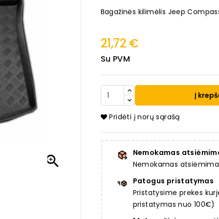
Bagažinės kilimėlis Jeep Compas
21,72 €
Su PVM
Į krepš
Pridėti į norų sąrašą
Nemokamas atsiėmim

Nemokamas atsiėmimas a
Patogus pristatymas
Pristatysime prekes ku
pristatymas nuo 100€)