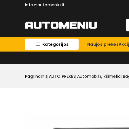
info@automeniu.lt

Kategorijos
Naujos prekės
Akci
Pagrindinis
AUTO PREKĖS
Automobilių kilimėliai
Bag