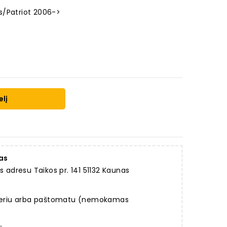
s/Patriot 2006->
elį
as
dresu Taikos pr. 141 51132 Kaunas
rjeriu arba paštomatu (nemokamas