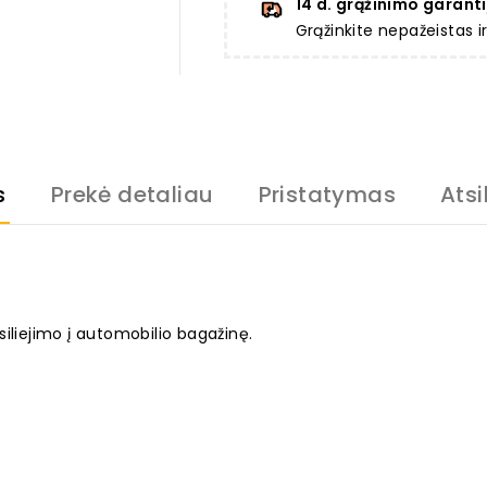
14 d. grąžinimo garanti
Grąžinkite nepažeistas 
s
Prekė detaliau
Pristatymas
Atsi
>
iliejimo į automobilio bagažinę.