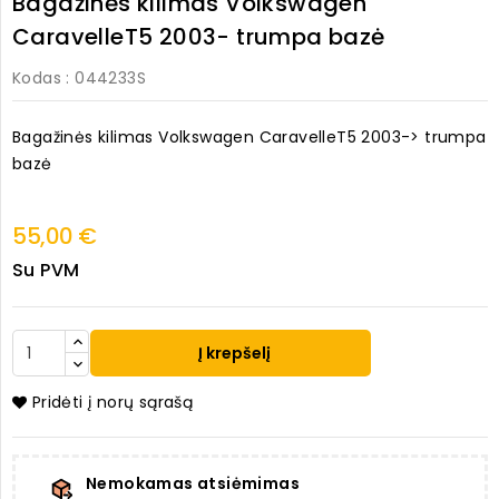
Bagažinės kilimas Volkswagen
CaravelleT5 2003- trumpa bazė
Kodas
: 044233S
Bagažinės kilimas Volkswagen CaravelleT5 2003-> trumpa
bazė
55,00 €
Su PVM
Į krepšelį
Pridėti į norų sąrašą
Nemokamas atsiėmimas