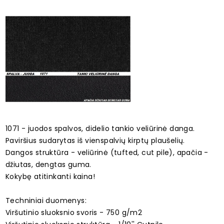
1071 - juodos spalvos, didelio tankio veliūrinė danga.
Paviršius sudarytas iš vienspalvių kirptų plaušelių.
Dangos struktūra - veliūrinė (tufted, cut pile), apačia -
džiutas, dengtas guma.
Kokybę atitinkanti kaina!
Techniniai duomenys:
Viršutinio sluoksnio svoris - 750 g/m2