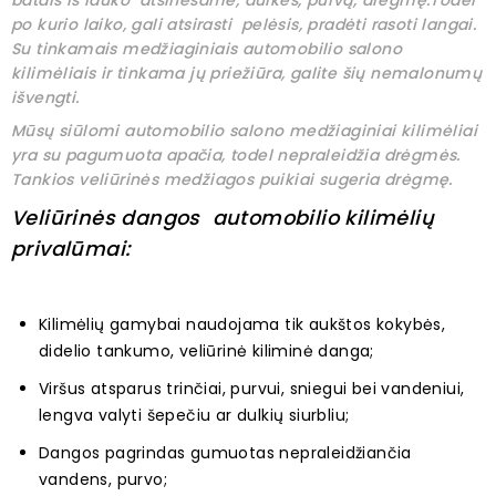
batais iš lauko atsinešame, dulkes, purvą, drėgmę.Todėl
po kurio laiko, gali atsirasti pelėsis, pradėti rasoti langai.
Su tinkamais medžiaginiais automobilio salono
kilimėliais ir tinkama jų priežiūra, galite šių nemalonumų
išvengti.
Mūsų siūlomi automobilio salono medžiaginiai kilimėliai
yra su pagumuota apačia, todel nepraleidžia drėgmės.
Tankios veliūrinės medžiagos puikiai sugeria drėgmę.
Veliūrinės dangos automobilio kilimėlių
privalūmai:
Kilimėlių gamybai naudojama tik aukštos kokybės,
didelio tankumo, veliūrinė kiliminė danga;
Viršus atsparus trinčiai, purvui, sniegui bei vandeniui,
lengva valyti šepečiu ar dulkių siurbliu;
Dangos pagrindas gumuotas nepraleidžiančia
vandens, purvo;