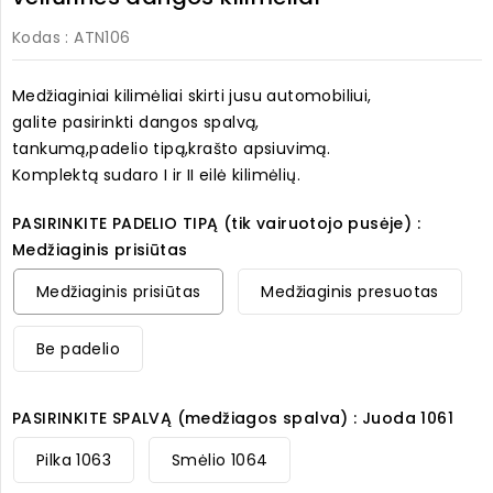
Kodas
: ATN106
Medžiaginiai kilimėliai skirti jusu automobiliui,
galite pasirinkti dangos spalvą,
tankumą,padelio tipą,krašto apsiuvimą.
Komplektą sudaro I ir II eilė kilimėlių.
PASIRINKITE PADELIO TIPĄ (tik vairuotojo pusėje) :
Medžiaginis prisiūtas
Medžiaginis prisiūtas
Medžiaginis presuotas
Be padelio
PASIRINKITE SPALVĄ (medžiagos spalva) : Juoda 1061
Pilka 1063
Smėlio 1064