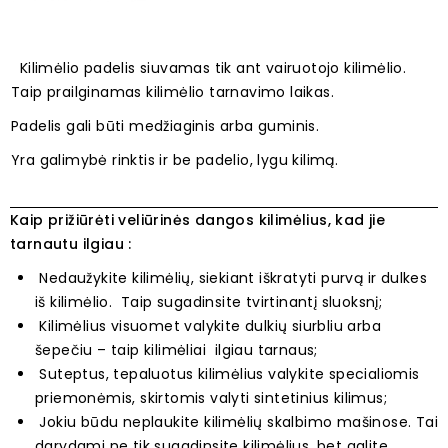
Kilimėlio padelis siuvamas tik ant vairuotojo kilimėlio.
Taip prailginamas kilimėlio tarnavimo laikas.
Padelis gali būti medžiaginis arba guminis.
Yra galimybė rinktis ir be padelio, lygu kilimą.
Kaip prižiūrėti veliūrinės dangos kilimėlius, kad jie
tarnautu ilgiau :
Nedaužykite kilimėlių, siekiant iškratyti purvą ir dulkes
iš kilimėlio. Taip sugadinsite tvirtinantį sluoksnį;
Kilimėlius visuomet valykite dulkių siurbliu arba
šepečiu – taip kilimėliai ilgiau tarnaus;
Suteptus, tepaluotus kilimėlius valykite specialiomis
priemonėmis, skirtomis valyti sintetinius kilimus;
Jokiu būdu neplaukite kilimėlių skalbimo mašinose. Tai
darydami ne tik sugadinsite kilimėlius, bet galite