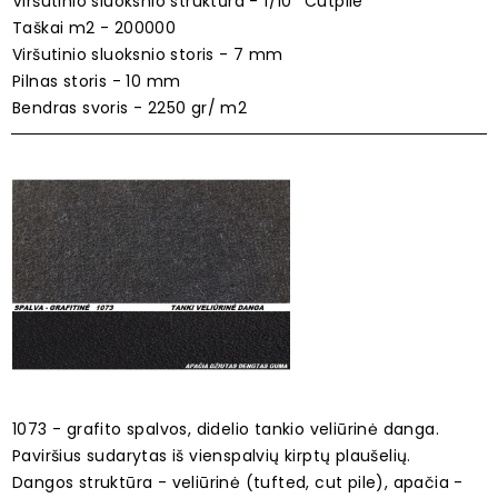
Viršutinio sluoksnio struktūra - 1/10'' Cutpile
Taškai m2 - 200000
Viršutinio sluoksnio storis - 7 mm
Pilnas storis - 10 mm
Bendras svoris - 2250 gr/ m2
1073 - grafito spalvos, didelio tankio veliūrinė danga.
Paviršius sudarytas iš vienspalvių kirptų plaušelių.
Dangos struktūra - veliūrinė (tufted, cut pile), apačia -