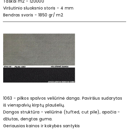
Taškai m2 - 120000
Viršutinio sluoksnio storis - 4 mm
Bendras svoris - 1850 gr/ m2
1063 - pilkos spalvos veliūrinė danga. Paviršius sudarytas
iš vienspalvių kirptų plaušelių.
Dangos struktūra - veliūrinė (tufted, cut pile), apačia -
džiutas, dengtas guma.
Geriausias kainos ir kokybės santykis