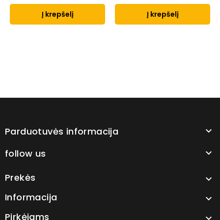
Į krepšelį
Į krepšelį
Parduotuvės informacija

follow us

Prekės

Informacija

Pirkėjams
