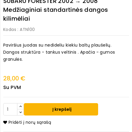
SUBARU FORESTER 2002 → 2008
Medžiaginiai standartinės dangos
kilimėliai
Kodas
: ATN100
Paviršius juodas su nedideliu kiekiu baltų plaušelių.
Dangos struktūra - tankus veltinis . Apačia - gumos
granulės.
28,00 €
Su PVM
Į krepšelį
Pridėti į norų sąrašą