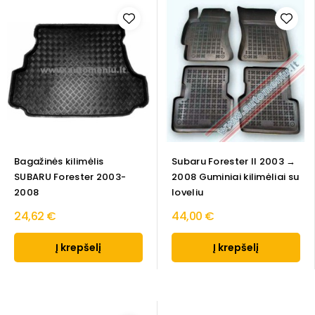
Bagažinės kilimėlis
Subaru Forester II 2003 →
SUBARU Forester 2003-
2008 Guminiai kilimėliai su
2008
loveliu
24,62 €
44,00 €
Į krepšelį
Į krepšelį