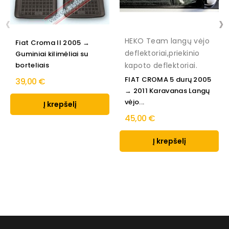
‹
›
HEKO Team langų vėjo
Fiat Croma II 2005 →
deflektoriai,priekinio
Guminiai kilimėliai su
borteliais
kapoto deflektoriai.
FIAT CROMA 5 durų 2005
39,00 €
→ 2011 Karavanas Langų
vėjo...
Į krepšelį
45,00 €
Į krepšelį