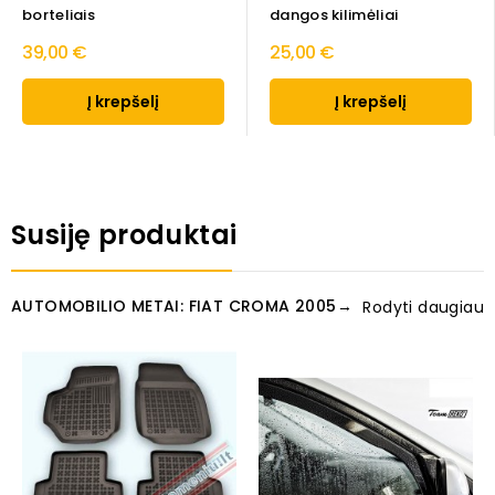
borteliais
dangos kilimėliai
39,00 €
25,00 €
Į krepšelį
Į krepšelį
Susiję produktai
AUTOMOBILIO METAI: FIAT CROMA 2005→
Rodyti daugiau