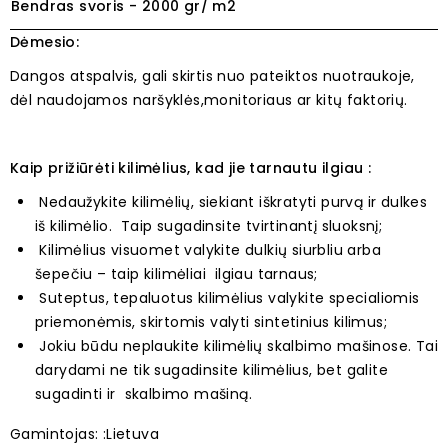
Bendras svoris - 2000 gr/ m2
Dėmesio:
Dangos atspalvis, gali skirtis nuo pateiktos nuotraukoje,
dėl naudojamos naršyklės,monitoriaus ar kitų faktorių.
Kaip prižiūrėti kilimėlius, kad jie tarnautu ilgiau :
Nedaužykite kilimėlių, siekiant iškratyti purvą ir dulkes
iš kilimėlio. Taip sugadinsite tvirtinantį sluoksnį;
Kilimėlius visuomet valykite dulkių siurbliu arba
šepečiu – taip kilimėliai ilgiau tarnaus;
Suteptus, tepaluotus kilimėlius valykite specialiomis
priemonėmis, skirtomis valyti sintetinius kilimus;
Jokiu būdu neplaukite kilimėlių skalbimo mašinose. Tai
darydami ne tik sugadinsite kilimėlius, bet galite
sugadinti ir skalbimo mašiną.
Gamintojas: :Lietuva