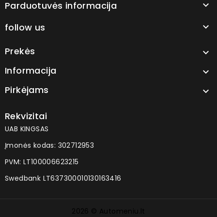
Parduotuvės informacija

follow us

Prekės

Informacija

Pirkėjams

Rekvizitai
UAB KINGSAS
Įmonės kodas: 302712953
PVM: LT100006623215
Swedbank LT637300010130163416
2026 © Automeniu.lt