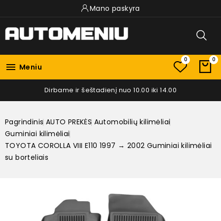
Mano paskyra
0
0

Meniu
Dirbame ir šeštadienį nuo 10.00 iki 14.00
Pagrindinis
AUTO PREKĖS
Automobilių kilimėliai
Guminiai kilimėliai
TOYOTA COROLLA VIII E110 1997 → 2002 Guminiai kilimėliai
su borteliais