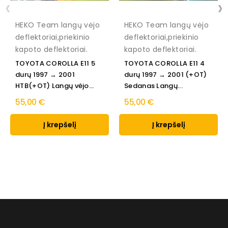
‹
›
HEKO Team langų vėjo
HEKO Team langų vėjo
deflektoriai,priekinio
deflektoriai,priekinio
kapoto deflektoriai.
kapoto deflektoriai.
TOYOTA COROLLA E11 5
TOYOTA COROLLA E11 4
durų 1997 → 2001
durų 1997 → 2001 (+OT)
HTB(+OT) Langų vėjo...
Sedanas Langų...
55,00 €
55,00 €
Į krepšelį
Į krepšelį