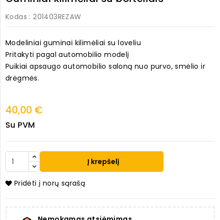
Kodas
: 201403REZAW
Modeliniai guminai kilimėliai su loveliu
Pritakyti pagal automobilio modelį
Puikiai apsaugo automobilio saloną nuo purvo, smėlio ir
drėgmės.
40,00 €
Su PVM
Į krepšelį
Pridėti į norų sąrašą
Nemokamas atsiėmimas