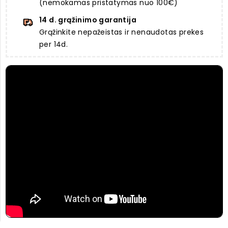
(nemokamas pristatymas nuo 100€)
14 d. grąžinimo garantija
Grąžinkite nepažeistas ir nenaudotas prekes
per 14d.