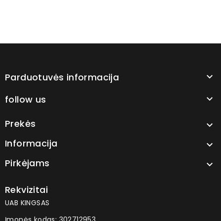
Parduotuvės informacija

follow us

Prekės

Informacija

Pirkėjams

Rekvizitai
UAB KINGSAS
Įmonės kodas: 302712953