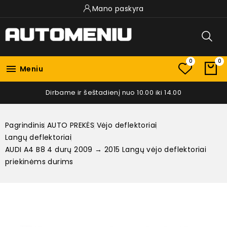
Mano paskyra
0
0

Meniu
Dirbame ir šeštadienį nuo 10.00 iki 14.00
Pagrindinis
AUTO PREKĖS
Vėjo deflektoriai
Langų deflektoriai
AUDI A4 B8 4 durų 2009 → 2015 Langų vėjo deflektoriai
priekinėms durims