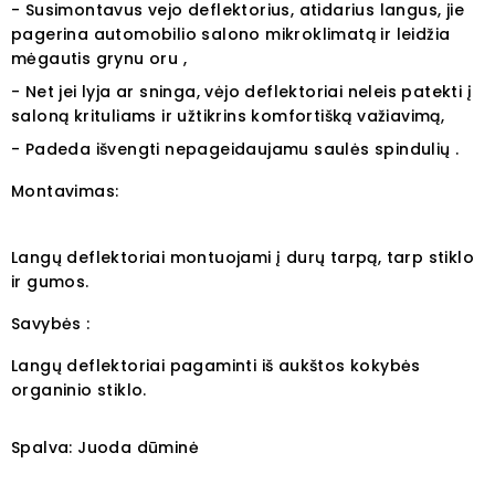
- Susimontavus vejo deflektorius, atidarius langus, jie
pagerina automobilio salono mikroklimatą ir leidžia
mėgautis grynu oru ,
- Net jei lyja ar sninga, vėjo deflektoriai neleis patekti į
saloną krituliams ir užtikrins komfortišką važiavimą,
- Padeda išvengti nepageidaujamu saulės spindulių .
Montavimas:
Langų deflektoriai montuojami į durų tarpą, tarp stiklo
ir gumos.
Savybės :
Langų deflektoriai pagaminti iš aukštos kokybės
organinio stiklo.
Spalva: Juoda dūminė