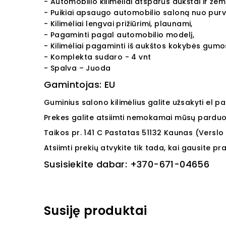
- Automobilio kilimėliai atsparūs aukštai ir že
- Puikiai apsaugo automobilio saloną nuo purv
- Kilimėliai lengvai prižiūrimi, plaunami,
- Pagaminti pagal automobilio modelį,
- Kilimėliai pagaminti iš aukštos kokybės gumo
- Komplekta sudaro - 4 vnt
- Spalva – Juoda
Gamintojas: EU
Guminius salono kilimėlius galite užsakyti el p
Prekes galite atsiimti nemokamai mūsų parduot
Taikos pr. 141
C Pastatas
51132
Kaunas (Verslo 
Atsiimti prekių atvykite tik tada, kai gausite p
Susisiekite dabar:
+370-671-04656
Susiję produktai