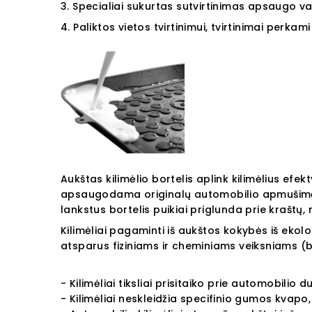
3.
Specialiai sukurtas sutvirtinimas apsaugo va
4. Paliktos vietos tvirtinimui, tvirtinimai perkami 
Aukštas kilimėlio bortelis aplink kilimėlius efek
apsaugodama originalų automobilio apmušim
lankstus bortelis puikiai priglunda prie kraštų,
Kilimėliai pagaminti iš aukštos kokybės iš ekolo
atsparus fiziniams ir cheminiams veiksniams (ben
- Kilimėliai tiksliai prisitaiko prie automobilio d
- Kilimėliai neskleidžia specifinio gumos kvapo,