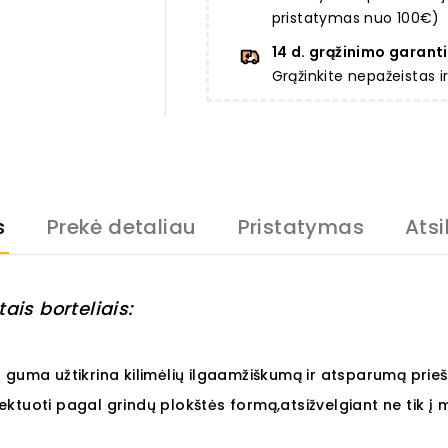
pristatymas nuo 100€)
14 d. grąžinimo garanti
Grąžinkite nepažeistas 
s
Prekė detaliau
Pristatymas
Atsi
ais borteliais:
 guma užtikrina kilimėlių ilgaamžiškumą ir atsparumą priešl
ojektuoti pagal grindų plokštės formą,atsižvelgiant ne tik į