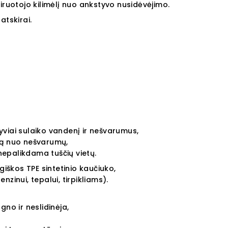
iruotojo kilimėlį nuo ankstyvo nusidėvėjimo.
atskirai.
tyviai sulaiko vandenį ir nešvarumus,
ą nuo nešvarumų,
 nepalikdama tuščių vietų.
giškos TPE sintetinio kaučiuko,
zinui, tepalui, tirpikliams).
ugno ir neslidinėja,