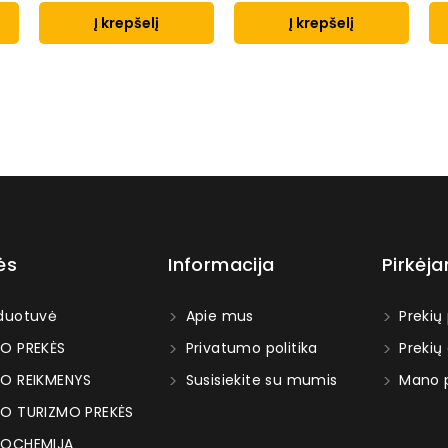
Į krepšelį
Į krepšelį
ės
Informacija
Pirkėj
duotuvė
Apie mus
Prekių
O PREKĖS
Privatumo politika
Prekių
O REIKMENYS
Susisiekite su mumis
Mano p
O TURIZMO PREKĖS
OCHEMIJA