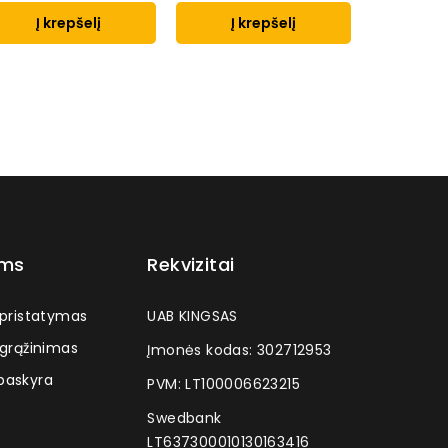
Į krepšelį
Į krepšelį
Į k
ams
Rekvizitai
 pristatymas
UAB KINGSAS
 grąžinimas
Įmonės kodas: 302712953
askyra
PVM: LT100006623215
Swedbank
LT637300010130163416