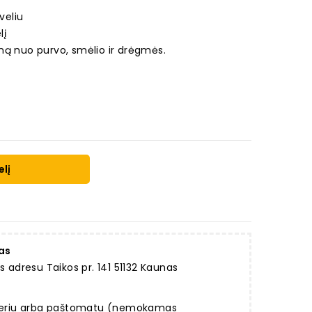
veliu
lį
ną nuo purvo, smėlio ir drėgmės.
elį
as
dresu Taikos pr. 141 51132 Kaunas
rjeriu arba paštomatu (nemokamas