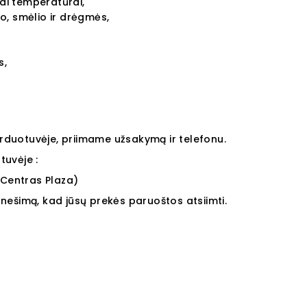
mai temperatūrai,
o, smėlio ir drėgmės,
s,
arduotuvėje, priimame užsakymą ir telefonu.
uvėje :
Centras Plaza)
ranešimą, kad jūsų prekės paruoštos atsiimti.