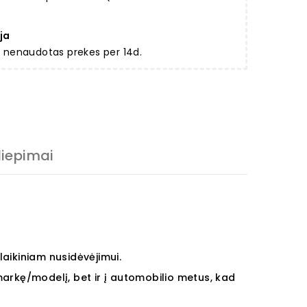
ja
ir nenaudotas prekes per 14d.
liepimai
aikiniam nusidėvėjimui.
 markę/modelį, bet ir į automobilio metus, kad