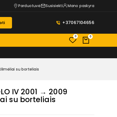
Parduotuvė
Susisiekti
Mano paskyra
+37067104656
oti
0
0
mėliai su borteliais
O IV 2001 → 2009
ai su borteliais