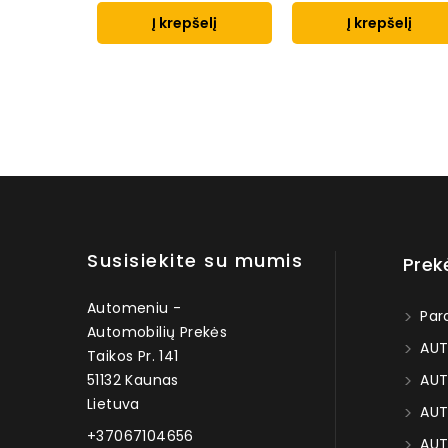
Į krepšelį
Į krepšelį
Susisiekite su mumis
Prek
Automeniu -
Par
Automobilių Prekės
AUT
Taikos Pr. 141
51132 Kaunas
AUT
Lietuva
AUT
+37067104656
AUT