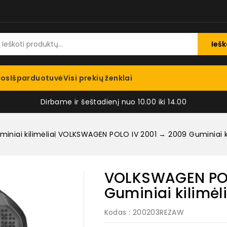
Iešk
jos
Išparduotuvė
Visi prekių ženklai
Dirbame ir šeštadienį nuo 10.00 iki 14.00
iniai kilimėliai
VOLKSWAGEN POLO IV 2001 → 2009 Guminiai kili
VOLKSWAGEN POL
Guminiai kilimėli
Kodas
: 200203REZAW