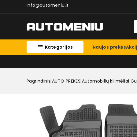
info@automeniu.lt

Kategorijos
Naujos prekės
Akci
Pagrindinis
AUTO PREKĖS
Automobilių kilimėliai
Gum