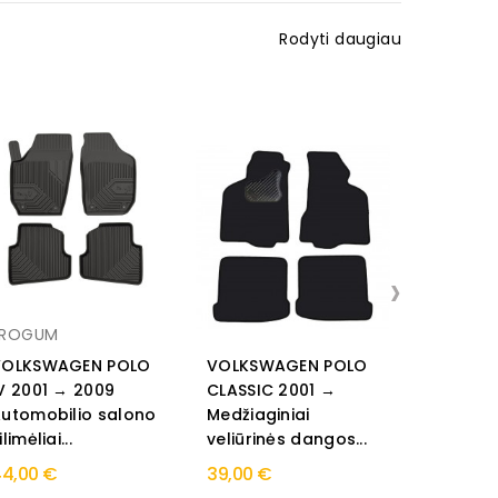
Rodyti daugiau
Išpardavi
›
FROGUM
VOLKSWAGEN POLO
VOLKSWAGEN POLO
VOLKSW
V 2001 → 2009
CLASSIC 2001 →
CLASSIC 
utomobilio salono
Medžiaginiai
Medžiagi
ilimėliai...
veliūrinės dangos...
standarti
4,00 €
39,00 €
28,00 €