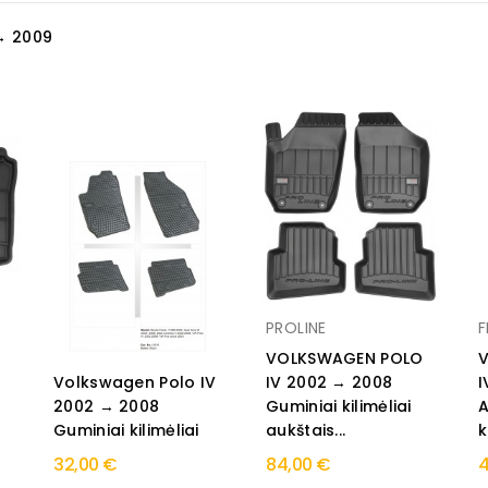
→ 2009
PROLINE
VOLKSWAGEN POLO
Volkswagen Polo IV
IV 2002 → 2008
I
2002 → 2008
Guminiai kilimėliai
A
Guminiai kilimėliai
aukštais...
k
32,00 €
84,00 €
4