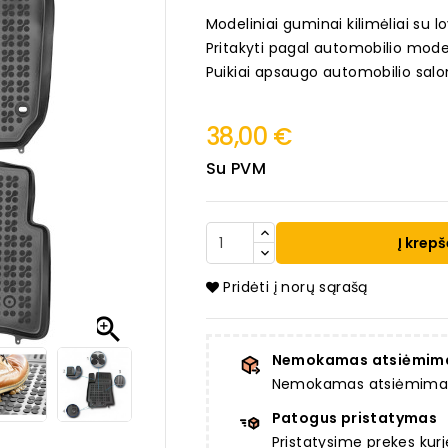
Modeliniai guminai kilimėliai su lo
Pritakyti pagal automobilio mode
Puikiai apsaugo automobilio salo
38,00 €
Su PVM
Į krepš
Pridėti į norų sąrašą

Nemokamas atsiėmim
Nemokamas atsiėmimas a
Patogus pristatymas
Pristatysime prekes ku