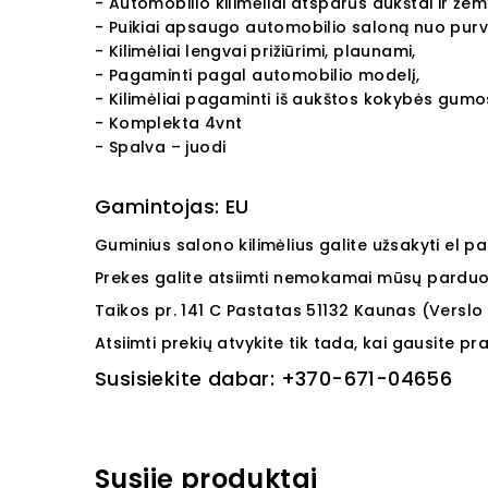
- Automobilio kilimėliai atsparūs aukštai ir že
- Puikiai apsaugo automobilio saloną nuo purv
- Kilimėliai lengvai prižiūrimi, plaunami,
- Pagaminti pagal automobilio modelį,
- Kilimėliai pagaminti iš aukštos kokybės gumo
- Komplekta 4vnt
- Spalva – juodi
Gamintojas: EU
Guminius salono kilimėlius galite užsakyti el p
Prekes galite atsiimti nemokamai mūsų parduot
Taikos pr. 141
C Pastatas
51132
Kaunas (Verslo 
Atsiimti prekių atvykite tik tada, kai gausite p
Susisiekite dabar:
+370-671-04656
Susiję produktai