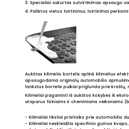
3.
Specialiai sukurtas sutvirtinimas apsaugo va
4. Paliktos vietos tvirtinimui, tvirtinimai perkami 
Aukštas kilimėlio bortelis aplink kilimėlius efek
apsaugodama originalų automobilio apmušim
lankstus bortelis puikiai priglunda prie kraštų,
Kilimėliai pagaminti iš aukštos kokybės iš ekolo
atsparus fiziniams ir cheminiams veiksniams (ben
- Kilimėliai tiksliai prisitaiko prie automobilio d
- Kilimėliai neskleidžia specifinio gumos kvapo,