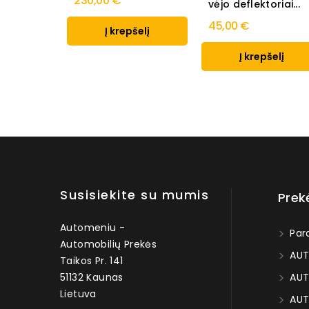
230,00 €
vėjo deflektoriai...
45,00 €
Į krepšelį
Į krepšelį
Susisiekite su mumis
Prek
Automeniu -
Par
Automobilių Prekės
AUT
Taikos Pr. 141
51132 Kaunas
AUT
Lietuva
AUT