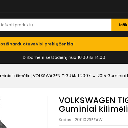
Iešk
jos
Išparduotuvė
Visi prekių ženklai
Dirbame ir šeštadienį nuo 10.00 iki 14.00
iniai kilimėliai
VOLKSWAGEN TIGUAN I 2007 → 2015 Guminiai kil
VOLKSWAGEN TIG
Guminiai kilimėli
Kodas
: 200102REZAW