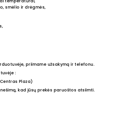
mai temperatūrai,
o, smėlio ir drėgmės,
s,
arduotuvėje, priimame užsakymą ir telefonu.
uvėje :
Centras Plaza)
ranešimą, kad jūsų prekės paruoštos atsiimti.