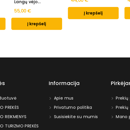
44,00 €
4
Langų vėjo...
55,00 €
Į krepšelį
Į krepšelį
ės
Informacija
Pirkėj
duotuvė
Apie mus
Prekių
O PREKĖS
Privatumo politika
Prekių
O REIKMENYS
Susisiekite su mumis
Mano p
O TURIZMO PREKĖS