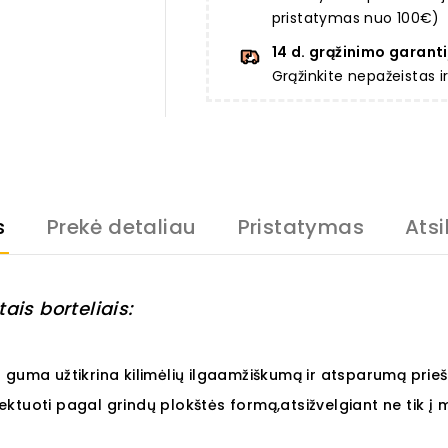
pristatymas nuo 100€)
14 d. grąžinimo garanti
Grąžinkite nepažeistas 
s
Prekė detaliau
Pristatymas
Atsi
ais borteliais:
 guma užtikrina kilimėlių ilgaamžiškumą ir atsparumą priešl
ojektuoti pagal grindų plokštės formą,atsižvelgiant ne tik į