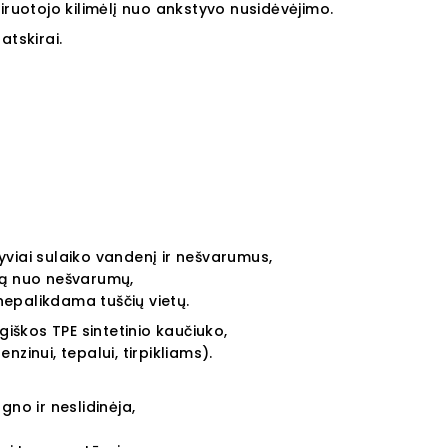
iruotojo kilimėlį nuo ankstyvo nusidėvėjimo.
atskirai.
tyviai sulaiko vandenį ir nešvarumus,
ą nuo nešvarumų,
 nepalikdama tuščių vietų.
giškos TPE sintetinio kaučiuko,
zinui, tepalui, tirpikliams).
ugno ir neslidinėja,