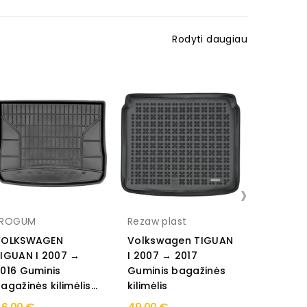
Rodyti daugiau
›
FROGUM
Rezaw plast
Rezaw pl
VOLKSWAGEN
Volkswagen TIGUAN
Volkswa
IGUAN I 2007 →
I 2007 → 2017
I 2007 →
016 Guminis
Guminis bagažinės
Guminis
agažinės kilimėlis...
kilimėlis
kilimėlis