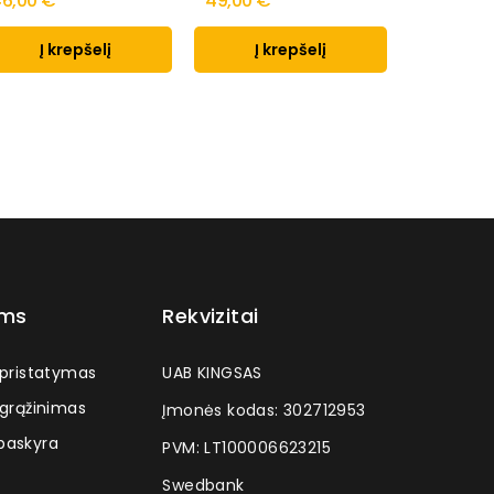
6,00 €
49,00 €
49,00 €
Į krepšelį
Į krepšelį
Į k
ams
Rekvizitai
 pristatymas
UAB KINGSAS
 grąžinimas
Įmonės kodas: 302712953
askyra
PVM: LT100006623215
Swedbank