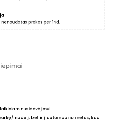
ja
ir nenaudotas prekes per 14d.
liepimai
aikiniam nusidėvėjimui.
 markę/modelį, bet ir į automobilio metus, kad