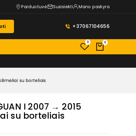
Parduotuvė
Susisiekti
Mano paskyra
+37067104656
oti
0
0
imėliai su borteliais
UAN I 2007 → 2015
ai su borteliais