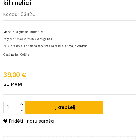
kilimėliai
Kodas
: 0342C
Modeliniai guminai kilimėliai
Pagaminti iš aukštos kokybės gumos
Puiki automobilio salono apsauga nuo sniego, purvo ir vandens.
Gamintojas: Čekija
39,00 €
Su PVM
Į krepšelį
Pridėti į norų sąrašą