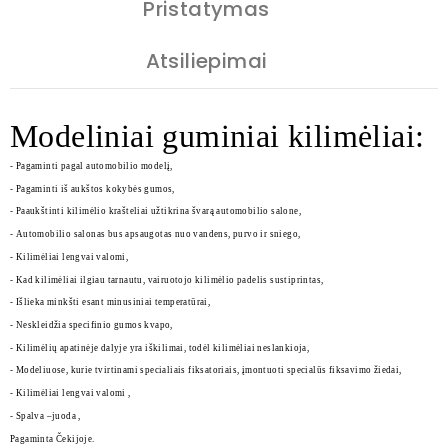
Pristatymas
Atsiliepimai
Modeliniai guminiai kilimėliai:
- Pagaminti pagal automobilio modelį,
- Pagaminti iš aukštos kokybės gumos,
- Paaukštinti kilimėlio krašteliai užtikrina švarą automobilio salone,
- Automobilio salonas bus apsaugotas nuo vandens, purvo ir sniego,
- Kilimėliai lengvai valomi,
- Kad kilimėliai ilgiau tarnautu, vairuotojo kilimėlio padelis sustiprintas,
- Išlieka minkšti esant minusiniai temperatūrai,
- Neskleidžia specifinio gumos kvapo,
- Kilimėlių apatinėje dalyje yra iškilimai, todėl kilimėliai neslankioja,
- Modeliuose, kurie tvirtinami specialiais fiksatoriais, įmontuoti specialūs fiksavimo žiedai,
- Kilimėliai lengvai valomi ,
- Spalva –juoda ,
Pagaminta Čekijoje.