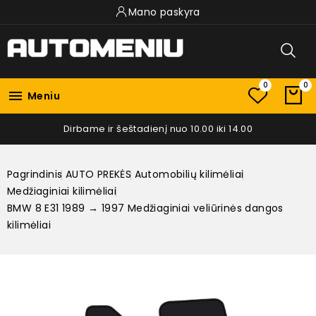
Mano paskyra
0
0

Meniu
Dirbame ir šeštadienį nuo 10.00 iki 14.00
Pagrindinis
AUTO PREKĖS
Automobilių kilimėliai
Medžiaginiai kilimėliai
BMW 8 E31 1989 → 1997 Medžiaginiai veliūrinės dangos
kilimėliai