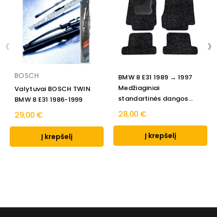
‹
›
BOSCH
BMW 8 E31 1989 → 1997
Medžiaginiai
Valytuvai BOSCH TWIN
standartinės dangos...
BMW 8 E31 1986-1999
28,00 €
29,00 €
Į krepšelį
Į krepšelį