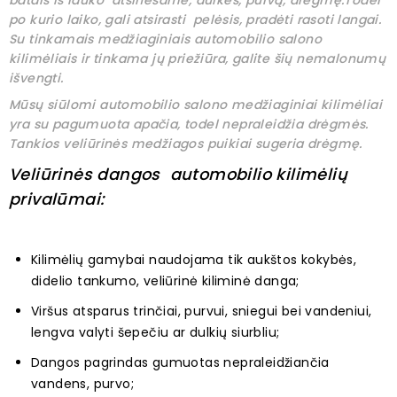
batais iš lauko atsinešame, dulkes, purvą, drėgmę.Todėl
po kurio laiko, gali atsirasti pelėsis, pradėti rasoti langai.
Su tinkamais medžiaginiais automobilio salono
kilimėliais ir tinkama jų priežiūra, galite šių nemalonumų
išvengti.
Mūsų siūlomi automobilio salono medžiaginiai kilimėliai
yra su pagumuota apačia, todel nepraleidžia drėgmės.
Tankios veliūrinės medžiagos puikiai sugeria drėgmę.
Veliūrinės dangos automobilio kilimėlių
privalūmai:
Kilimėlių gamybai naudojama tik aukštos kokybės,
didelio tankumo, veliūrinė kiliminė danga;
Viršus atsparus trinčiai, purvui, sniegui bei vandeniui,
lengva valyti šepečiu ar dulkių siurbliu;
Dangos pagrindas gumuotas nepraleidžiančia
vandens, purvo;