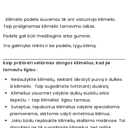
Kilimėlio padelis siuvamas tik ant vairuotojo kilimėlio.
Taip prailginamas kilimėlio tarnavimo laikas.
Padelis gali būti medžiaginis arba guminis.
Yra galimybė rinktis ir be padelio, lygu kilimą.
Kaip prižiūrėti veliūrinės dangos kilimėlius, kad jie
tarnautu ilgiau :
Nedaužykite kilimėlių, siekiant iškratyti purvą ir dulkes
iš kilimėlio. Taip sugadinsite tvirtinantį sluoksnį;
Kilimėlius visuomet valykite dulkių siurbliu arba
šepečiu – taip kilimėliai ilgiau tarnaus;
Suteptus, tepaluotus kilimėlius valykite specialiomis
priemonėmis, skirtomis valyti sintetinius kilimus;
Jokiu būdu neplaukite kilimėlių skalbimo mašinose. Tai
darydami ne tik sugadinsite kilimėlius, bet galite