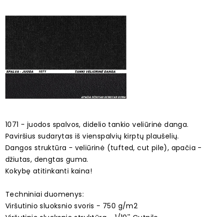
1071 - juodos spalvos, didelio tankio veliūrinė danga.
Paviršius sudarytas iš vienspalvių kirptų plaušelių.
Dangos struktūra - veliūrinė (tufted, cut pile), apačia -
džiutas, dengtas guma.
Kokybę atitinkanti kaina!
Techniniai duomenys:
Viršutinio sluoksnio svoris - 750 g/m2