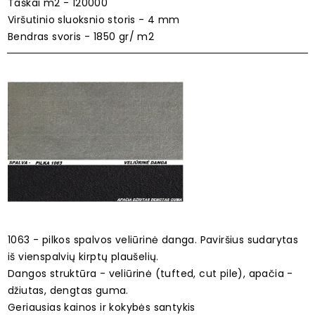
Taškai m2 - 120000
Viršutinio sluoksnio storis - 4 mm
Bendras svoris - 1850 gr/ m2
1063 - pilkos spalvos veliūrinė danga. Paviršius sudarytas
iš vienspalvių kirptų plaušelių.
Dangos struktūra - veliūrinė (tufted, cut pile), apačia -
džiutas, dengtas guma.
Geriausias kainos ir kokybės santykis