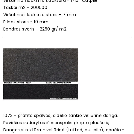
Viršutinio sluoksnio struktūra - 1/10'' Cutpile
Taškai m2 - 200000
Viršutinio sluoksnio storis - 7 mm
Pilnas storis - 10 mm
Bendras svoris - 2250 gr/ m2
1073 - grafito spalvos, didelio tankio veliūrinė danga.
Paviršius sudarytas iš vienspalvių kirptų plaušelių.
Dangos struktūra - veliūrinė (tufted, cut pile), apačia -