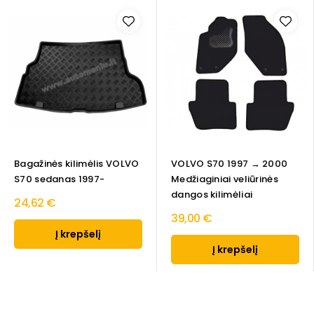
Bagažinės kilimėlis VOLVO
VOLVO S70 1997 → 2000
S70 sedanas 1997-
Medžiaginiai veliūrinės
dangos kilimėliai
24,62 €
39,00 €
Į krepšelį
Į krepšelį