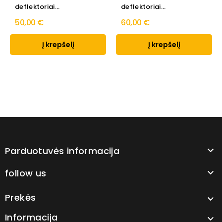
deflektoriai...
deflektoriai...
50,00 €
60,00 €
Į krepšelį
Į krepšelį
Parduotuvės informacija

follow us

Prekės

Informacija
