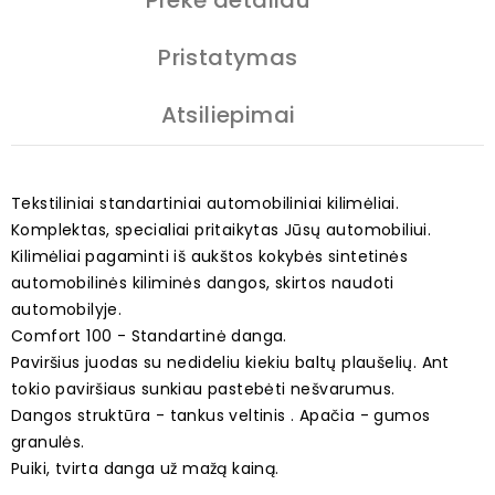
Prekė detaliau
Pristatymas
Atsiliepimai
Tekstiliniai standartiniai automobiliniai kilimėliai.
Komplektas, specialiai pritaikytas Jūsų automobiliui.
Kilimėliai pagaminti iš aukštos kokybės sintetinės
automobilinės kiliminės dangos, skirtos naudoti
automobilyje.
Comfort 100 - Standartinė danga.
Paviršius juodas su nedideliu kiekiu baltų plaušelių. Ant
tokio paviršiaus sunkiau pastebėti nešvarumus.
Dangos struktūra - tankus veltinis . Apačia - gumos
granulės.
Puiki, tvirta danga už mažą kainą.