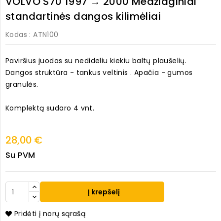
VOLVO S70 1997 → 2000 Medžiaginiai
standartinės dangos kilimėliai
Kodas
: ATN100
Paviršius juodas su nedideliu kiekiu baltų plaušelių.
Dangos struktūra - tankus veltinis . Apačia - gumos
granulės.
Komplektą sudaro 4 vnt.
28,00 €
Su PVM
Į krepšelį
Pridėti į norų sąrašą