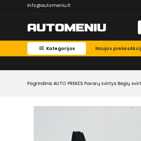
info@automeniu.lt

Kategorijos
Naujos prekės
Akci
Pagrindinis
AUTO PREKĖS
Pavarų svirtys
Bėgių svir