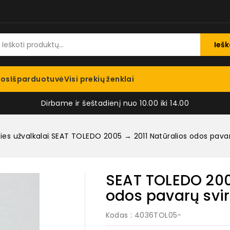
Iešk
jos
Išparduotuvė
Visi prekių ženklai
Dirbame ir šeštadienį nuo 10.00 iki 14.00
ties užvalkalai
SEAT TOLEDO 2005 → 2011 Natūralios odos pavarų
SEAT TOLEDO 200
odos pavarų svir
Kodas
: 4036TOL05-