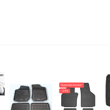
Išpardavimas!
-39%