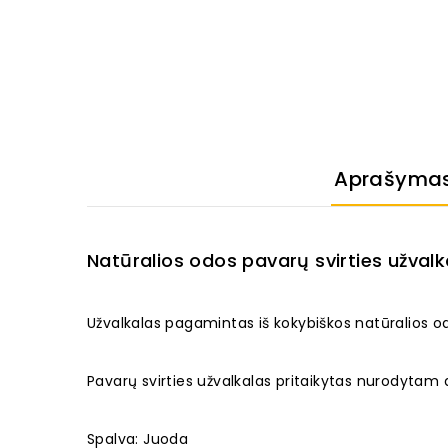
Aprašyma
Natūralios odos pavarų svirties užval
Užvalkalas pagamintas iš kokybiškos natūralios o
Pavarų svirties užvalkalas pritaikytas nurodytam
Spalva: Juoda