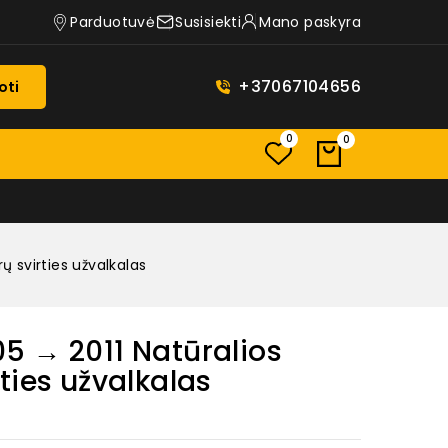
Parduotuvė
Susisiekti
Mano paskyra
+37067104656
oti
0
0
 svirties užvalkalas
5 → 2011 Natūralios
ties užvalkalas