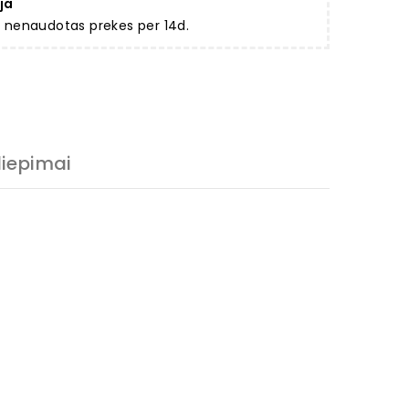
ja
ir nenaudotas prekes per 14d.
liepimai