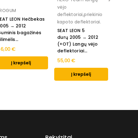
vėjo
FROGUM
deflektoriai,priekinio
EAT LEON Hečbekas
kapoto deflektoriai.
005 → 2012
Seat Leo
SEAT LEON 5
uminis bagažinės
2012 Gum
durų 2005 → 2012
ilimėlis...
kilimėliai
(+OT) Langų vėjo
6,00 €
35,00 €
deflektoriai...
55,00 €
Į krepšelį
Į k
Į krepšelį
ams
Rekvizitai