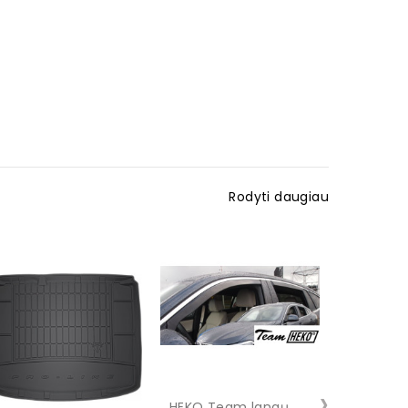
Rodyti daugiau
›
HEKO Team langų