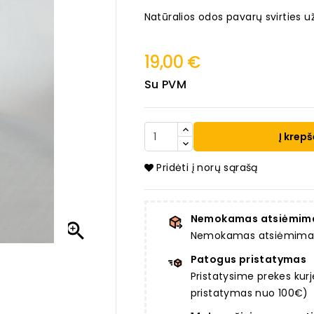
Natūralios odos pavarų svirties 
19,00 €
Su PVM
Į krepš
Pridėti į norų sąrašą
Nemokamas atsiėmim

Nemokamas atsiėmimas a
Patogus pristatymas
Pristatysime prekes ku
pristatymas nuo 100€)