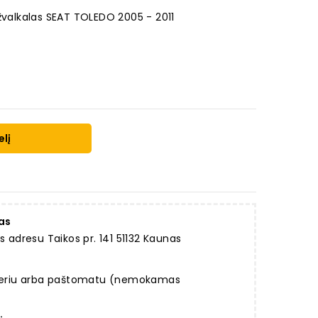
užvalkalas SEAT TOLEDO 2005 - 2011
elį
as
dresu Taikos pr. 141 51132 Kaunas
rjeriu arba paštomatu (nemokamas