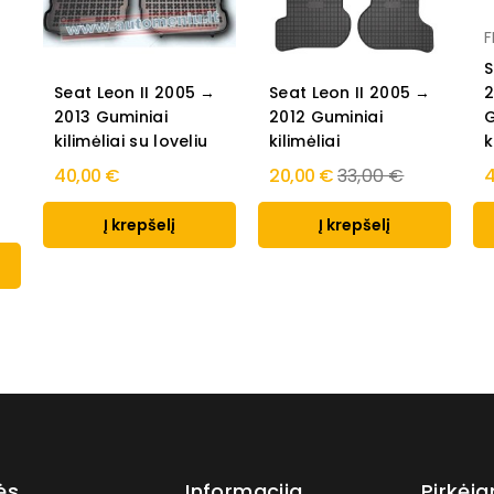
o
S
Seat Leon II 2005 →
Seat Leon II 2005 →
2
2013 Guminiai
2012 Guminiai
G
kilimėliai su loveliu
kilimėliai
k
Regular
40,00 €
20,00 €
33,00 €
4
price
Į krepšelį
Į krepšelį
ės
Informacija
Pirkėj