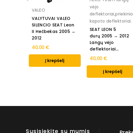
vėjo
VALEO
deflektoriai,priekini
VALYTUVAI VALEO
kapoto deflektoriai.
SILENCIO SEAT Leon
SEAT LEON 5
II Hečbekas 2005 →
durų 2005 → 2012
2012
Langų vėjo
40,00 €
deflektoriai...
40,00 €
Į krepšelį
Į krepšelį
Susisiekite su mumis
Prek