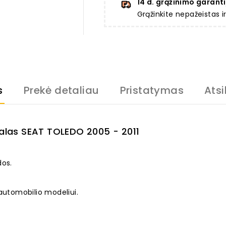
14 d. grąžinimo garanti
Grąžinkite nepažeistas 
s
Prekė detaliau
Pristatymas
Atsi
kalas SEAT TOLEDO 2005 - 2011
dos.
 automobilio modeliui.