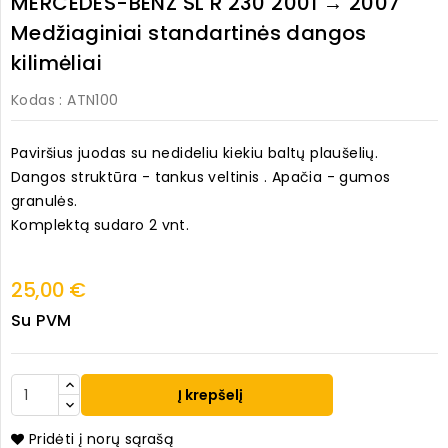
MERCEDES-BENZ SL R 230 2001 → 2007
Medžiaginiai standartinės dangos
kilimėliai
Kodas
: ATN100
Paviršius juodas su nedideliu kiekiu baltų plaušelių.
Dangos struktūra - tankus veltinis . Apačia - gumos
granulės.
Komplektą sudaro 2 vnt.
25,00 €
Su PVM
Į krepšelį
Pridėti į norų sąrašą