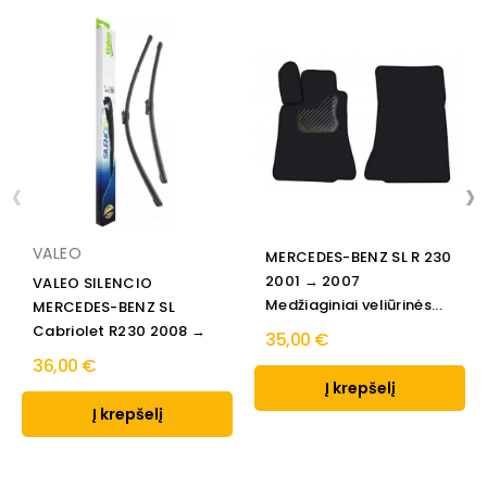
‹
›
VALEO
MERCEDES-BENZ SL R 230
2001 → 2007
VALEO SILENCIO
Medžiaginiai veliūrinės...
MERCEDES-BENZ SL
Cabriolet R230 2008 →
35,00 €
36,00 €
Į krepšelį
Į krepšelį