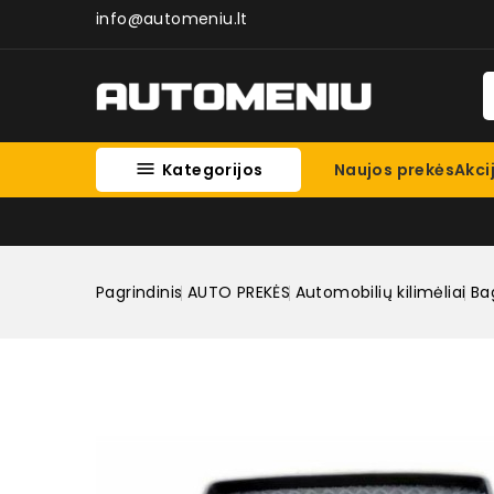
info@automeniu.lt

Kategorijos
Naujos prekės
Akci
Pagrindinis
AUTO PREKĖS
Automobilių kilimėliai
Bag