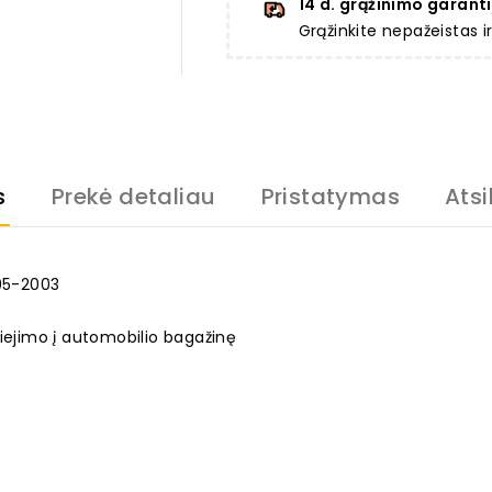
14 d. grąžinimo garanti
Grąžinkite nepažeistas 
s
Prekė detaliau
Pristatymas
Atsi
995-2003
liejimo į automobilio bagažinę