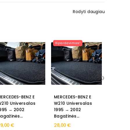
Rodyti daugiau
Išpardavimas!
›
ERCEDES-BENZ E
MERCEDES-BENZ E
MERCEDE
210 Universalas
W210 Universalas
W210 19
995 → 2002
1995 → 2002
Medžiagi
agažinės...
Bagažinės...
veliūrinės
9,00 €
28,00 €
39,00 €