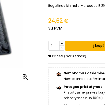
Bagažinės kilimėlis Mercedes E 2
24,62 €
Su PVM
Į krepš
Pridėti į norų sąrašą
Nemokamas atsiėmim

Nemokamas atsiėmimas a
Patogus pristatymas
Pristatysime prekes ku
pristatymas nuo 100€)