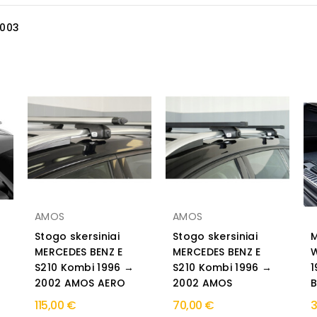
2003
AMOS
AMOS
Stogo skersiniai
Stogo skersiniai
M
MERCEDES BENZ E
MERCEDES BENZ E
W
S210 Kombi 1996 →
S210 Kombi 1996 →
1
2002 AMOS AERO
2002 AMOS
B
115,00 €
70,00 €
3