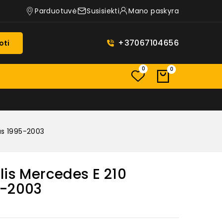
Parduotuvė
Susisiekti
Mano paskyra
+37067104656
oti
0
0
las 1995-2003
lis Mercedes E 210
5-2003