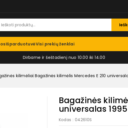
Iešk
jos
Išparduotuvė
Visi prekių ženklai
Dirbame ir šeštadienį nuo 10.00 iki 14.00
ažinės kilimėliai
Bagažinės kilimėlis Mercedes E 210 universa
Bagažinės kilimė
universalas 199
Kodas
: 042610S