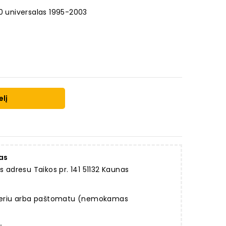
10 universalas 1995-2003
elį
as
dresu Taikos pr. 141 51132 Kaunas
rjeriu arba paštomatu (nemokamas