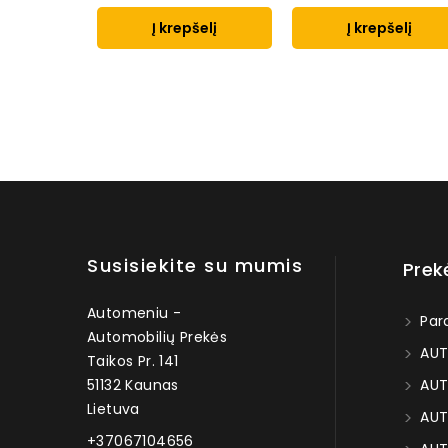
Į krepšelį
Į krepšelį
Susisiekite su mumis
Prek
Automeniu -
Par
Automobilių Prekės
AUT
Taikos Pr. 141
51132 Kaunas
AUT
Lietuva
AUT
+37067104656