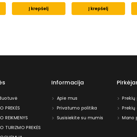
Į krepšelį
Į krepšelį
ės
Informacija
Pirkėj
duotuvė
Apie mus
Prekių
O PREKĖS
Privatumo politika
Prekių
O REIKMENYS
Susisiekite su mumis
Mano p
O TURIZMO PREKĖS