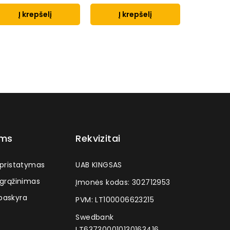
Į krepšelį
Į krepšelį
Į k
ams
Rekvizitai
 pristatymas
UAB KINGSAS
 grąžinimas
Įmonės kodas: 302712953
askyra
PVM: LT100006623215
Swedbank
LT637300010130163416