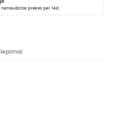
ja
ir nenaudotas prekes per 14d.
liepimai