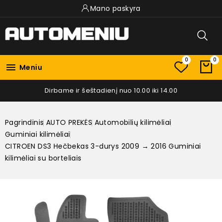
Mano paskyra
0
0

Meniu
Dirbame ir šeštadienį nuo 10.00 iki 14.00
Pagrindinis
AUTO PREKĖS
Automobilių kilimėliai
Guminiai kilimėliai
CITROEN DS3 Hečbekas 3-durys 2009 → 2016 Guminiai
kilimėliai su borteliais