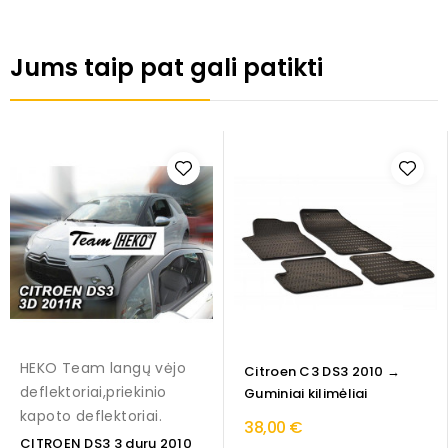
Jums taip pat gali patikti
HEKO Team langų vėjo
Citroen C3 DS3 2010 →
deflektoriai,priekinio
Guminiai kilimėliai
kapoto deflektoriai.
38,00 €
CITROEN DS3 3 durų 2010