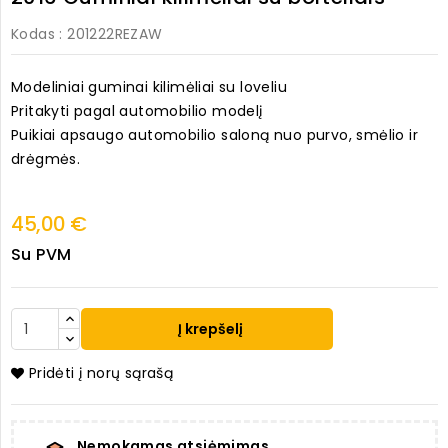
Kodas
: 201222REZAW
Modeliniai guminai kilimėliai su loveliu
Pritakyti pagal automobilio modelį
Puikiai apsaugo automobilio saloną nuo purvo, smėlio ir
drėgmės.
45,00 €
Su PVM
Į krepšelį
Pridėti į norų sąrašą
Nemokamas atsiėmimas