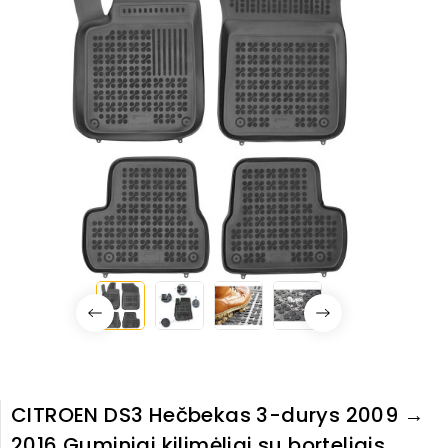
CITROEN DS3 Hečbekas 3-durys 2009 →
2016 Guminiai kilimėliai su borteliais