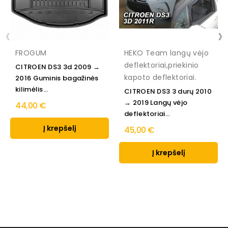
‹
›
FROGUM
HEKO Team langų vėjo
deflektoriai,priekinio
CITROEN DS3 3d 2009 →
kapoto deflektoriai.
2016 Guminis bagažinės
kilimėlis...
CITROEN DS3 3 durų 2010
→ 2019 Langų vėjo
44,00 €
deflektoriai...
Į krepšelį
45,00 €
Į krepšelį