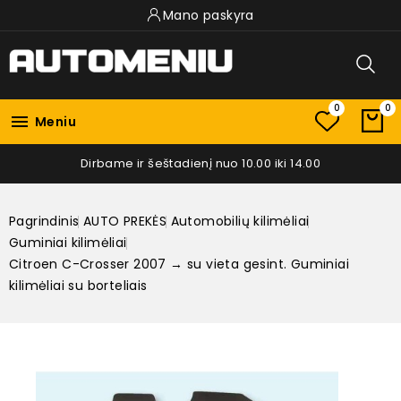
Mano paskyra
0
0

Meniu
Dirbame ir šeštadienį nuo 10.00 iki 14.00
Pagrindinis
AUTO PREKĖS
Automobilių kilimėliai
Guminiai kilimėliai
Citroen C-Crosser 2007 → su vieta gesint. Guminiai
kilimėliai su borteliais