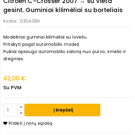
Citroen C-Crosser 2007 → su vieta
gesint. Guminiai kilimėliai su borteliais
Kodas
: 030408R
Modeliniai guminai kilimėliai su loveliu
Pritakyti pagal automobilio modelį
Puikiai apsaugo automobilio saloną nuo purvo, smėlio ir
drėgmės.
42,00 €
Su PVM
Į krepšelį
Pridėti į norų sąrašą