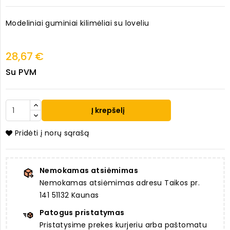
Modeliniai guminiai kilimėliai su loveliu
28,67 €
Su PVM
Į krepšelį
Pridėti į norų sąrašą
Nemokamas atsiėmimas
Nemokamas atsiėmimas adresu Taikos pr.
141 51132 Kaunas
Patogus pristatymas
Pristatysime prekes kurjeriu arba paštomatu