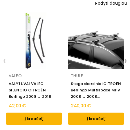
Rodyti daugiau
‹
›
VALEO
THULE
VALYTUVAI VALEO
Stogo skersiniai CITROËN
SILENCIO CITROËN
Berlingo Multispace MPV
Berlingo 2008 → 2018
2008 → 2008...
42,00 €
240,00 €
Į krepšelį
Į krepšelį