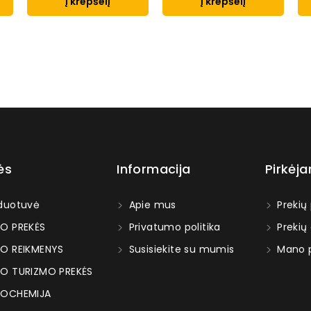
Į krepšelį
Į krepšelį
ės
Informacija
Pirkėj
duotuvė
Apie mus
Prekių
O PREKĖS
Privatumo politika
Prekių
O REIKMENYS
Susisiekite su mumis
Mano p
O TURIZMO PREKĖS
OCHEMIJA