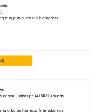
veliu
lį
ną nuo purvo, smėlio ir drėgmės.
elį
as
dresu Taikos pr. 141 51132 Kaunas
rjeriu arba paštomatu (nemokamas