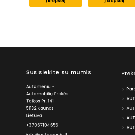
Į krepšelį
Į krepšelį
Susisiekite su mumis
Prek
Automeniu -
Par
Automobilių Prekės
AUT
Taikos Pr. 141
51132 Kaunas
AUT
Lietuva
AUT
+37067104656
AUT
info@automeniu.lt