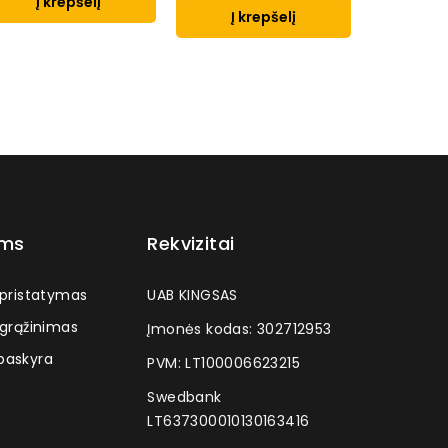
Į krepšelį
Į krepšelį
Į k
ams
Rekvizitai
 pristatymas
UAB KINGSAS
 grąžinimas
Įmonės kodas: 302712953
askyra
PVM: LT100006623215
Swedbank
LT637300010130163416