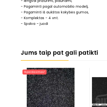
- lengvai prižiūrimi, plaunami,
- Pagaminti pagal automobilio modelį,
- Pagaminti iš aukštos kokybės gumos,
- Komplektas - 4 vnt.
- Spalva – juodi
Jums taip pat gali patikti
Išpardavimas!