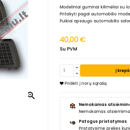
Modeliniai guminai kilimėliai su lo
Pritakyti pagal automobilio mode
Puikiai apsaugo automobilio salo
40,00 €
Su PVM
Į krepš
Pridėti į norų sąrašą

Nemokamas atsiėmim
Nemokamas atsiėmimas a
Patogus pristatymas
Pristatysime prekes ku