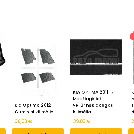
KIA OPTIMA 2011 →
K
Medžiaginiai
M
Kia Optima 2012 →
veliūrinės dangos
s
.
Guminiai kilimėliai
kilimėliai
d
36,00 €
39,00 €
2