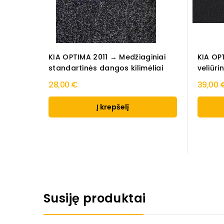
KIA OPTIMA 2011 → Medžiaginiai
KIA OP
standartinės dangos kilimėliai
veliūri
28,00 €
39,00 
Į krepšelį
Susiję produktai