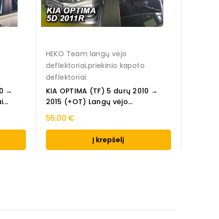
HEKO Team langų vėjo
deflektoriai,priekinio kapoto
deflektoriai.
10 →
KIA OPTIMA (TF) 5 durų 2010 →
...
2015 (+OT) Langų vėjo...
55,00 €
Į krepšelį