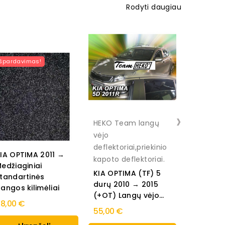
Rodyti daugiau
Išpardavimas!
›
HEKO Team langų
HEKO Te
vėjo
vėjo
deflektoriai,priekinio
deflektori
IA OPTIMA 2011 →
kapoto deflektoriai.
kapoto de
edžiaginiai
KIA OPTIMA (TF) 5
KIA OPTI
tandartinės
durų 2010 → 2015
durų 201
angos kilimėliai
(+OT) Langų vėjo...
Langų vė
8,00 €
deflektori
55,00 €
45,00 €