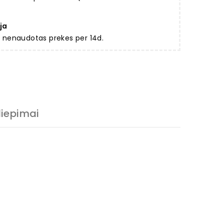
ja
ir nenaudotas prekes per 14d.
liepimai