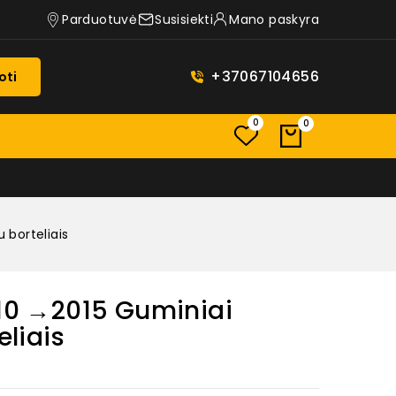
Parduotuvė
Susisiekti
Mano paskyra
+37067104656
oti
0
0
u borteliais
010 →2015 Guminiai
eliais