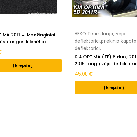
HEKO Team langų vėjo
TIMA 2011 → Medžiaginiai
deflektoriai,priekinio kapoto
nės dangos kilimėliai
deflektoriai.
€
KIA OPTIMA (TF) 5 durų 20
2015 Langų vėjo deflektoriai
Į krepšelį
45,00 €
Į krepšelį