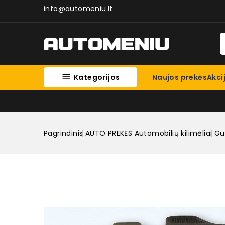
info@automeniu.lt

Kategorijos
Naujos prekės
Akci
Pagrindinis
AUTO PREKĖS
Automobilių kilimėliai
Gum