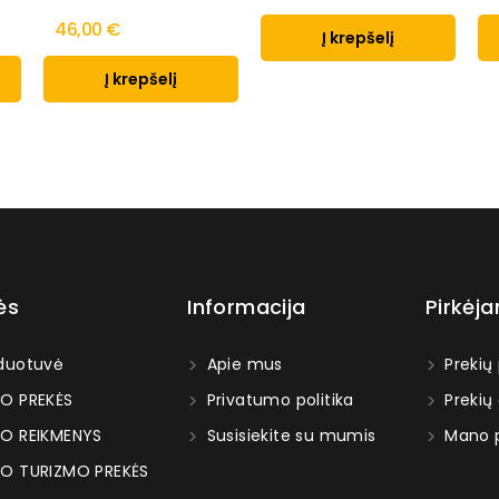
46,00 €
Į krepšelį
Į krepšelį
ės
Informacija
Pirkėj
duotuvė
Apie mus
Prekių
O PREKĖS
Privatumo politika
Prekių
O REIKMENYS
Susisiekite su mumis
Mano p
O TURIZMO PREKĖS