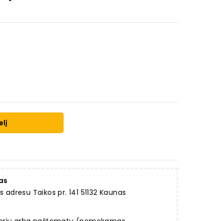
elį
as
dresu Taikos pr. 141 51132 Kaunas