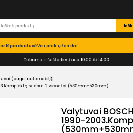
Iešk
jos
Išparduotuvė
Visi prekių ženklai
Dirbame ir šeštadienį nuo 10.00 iki 14.00
tuvai (pagal automobilį)
003.Komplektą sudaro 2 vienetai (530mm+530mm).
Valytuvai BOSCH
1990-2003.Kompl
(530mm+530mm