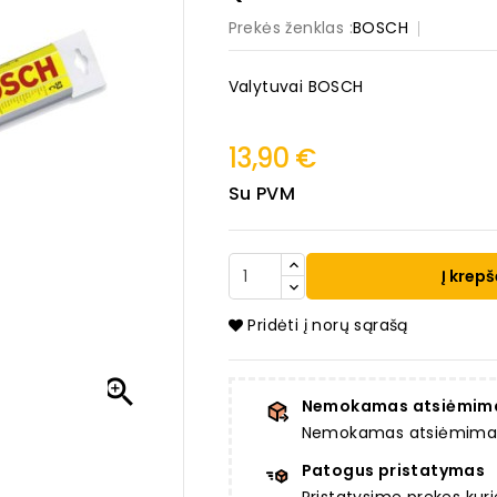
Prekės ženklas :
BOSCH
Valytuvai BOSCH
13,90 €
Su PVM
Į krepš
Pridėti į norų sąrašą

Nemokamas atsiėmim
Nemokamas atsiėmimas a
Patogus pristatymas