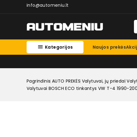
info@automeniu.lt

Kategorijos
Naujos prekės
Akci
Pagrindinis
AUTO PREKĖS
Valytuvai, jų priedai
Valy
Valytuvai BOSCH ECO tinkantys VW T-4 1990-2