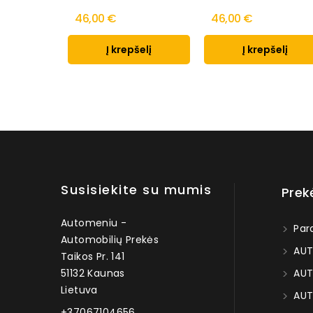
46,00 €
46,00 €
Į krepšelį
Į krepšelį
Susisiekite su mumis
Prek
Automeniu -
Par
Automobilių Prekės
AUT
Taikos Pr. 141
51132 Kaunas
AUT
Lietuva
AUT
+37067104656