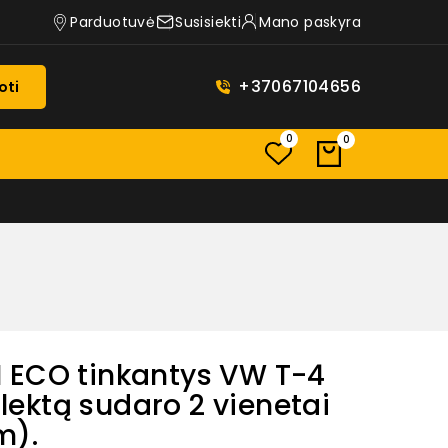
Parduotuvė
Susisiekti
Mano paskyra
+37067104656
oti
0
0
 ECO tinkantys VW T-4
ektą sudaro 2 vienetai
).