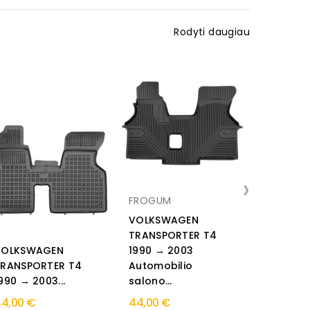
Rodyti daugiau
›
FROGUM
VOLKSWAGEN
TRANSPORTER T4
VOLKSWAGEN
1990 → 2003
Volkswa
TRANSPORTER T4
Automobilio
→ 2003 
990 → 2003...
salono...
deflekto
4,00 €
44,00 €
75,00 €