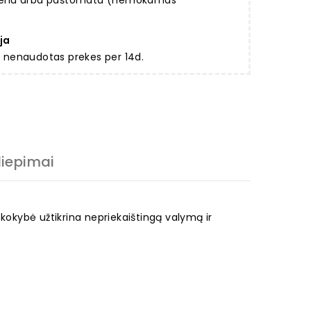
rjeriu arba paštomatu (nemokamas
ja
ir nenaudotas prekes per 14d.
liepimai
kokybė užtikrina nepriekaištingą valymą ir