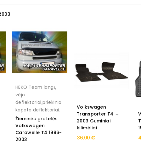
2003
HEKO Team langų
vėjo
o
deflektoriai,priekinio
Volkswagen
kapoto deflektoriai.
Transporter T4 →
Žieminės grotelės
2003 Guminiai
Volkswagen
kilimėliai
1
Carawelle T4 1996-
36,00 €
4
2003