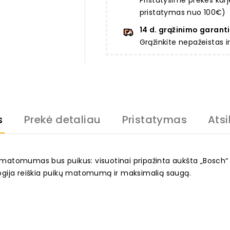
Pristatysime prekes ku
pristatymas nuo 100€)
14 d. grąžinimo garanti
Grąžinkite nepažeistas 
s
Prekė detaliau
Pristatymas
Atsi
d matomumas bus puikus: visuotinai pripažinta aukšta „Bosch“ 
ogija reiškia puikų matomumą ir maksimalią saugą.