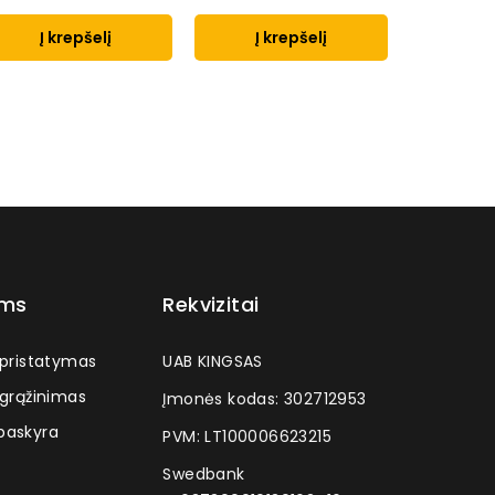
Į krepšelį
Į krepšelį
Į k
ams
Rekvizitai
 pristatymas
UAB KINGSAS
 grąžinimas
Įmonės kodas: 302712953
askyra
PVM: LT100006623215
Swedbank