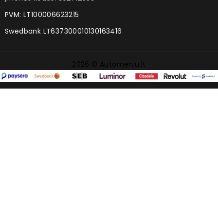
PVM: LT100006623215
Swedbank LT637300010130163416
2026 © Automeniu.lt