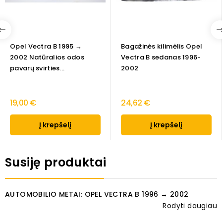
Opel Vectra B 1995 →
Bagažinės kilimėlis Opel
2002 Natūralios odos
Vectra B sedanas 1996-
pavarų svirties...
2002
19,00 €
24,62 €
Į krepšelį
Į krepšelį
Susiję produktai
AUTOMOBILIO METAI: OPEL VECTRA B 1996 → 2002
Rodyti daugiau