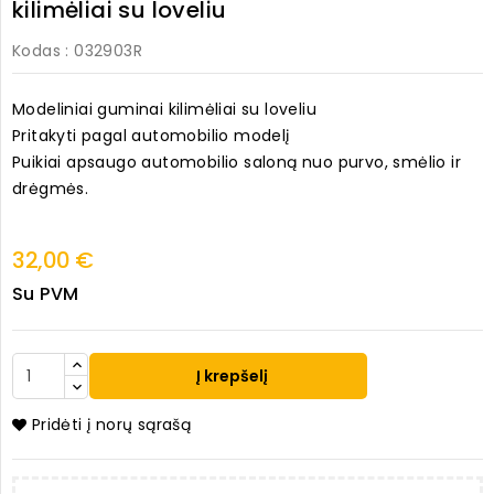
kilimėliai su loveliu
Kodas
: 032903R
Modeliniai guminai kilimėliai su loveliu
Pritakyti pagal automobilio modelį
Puikiai apsaugo automobilio saloną nuo purvo, smėlio ir
drėgmės.
32,00 €
Su PVM
Į krepšelį
Pridėti į norų sąrašą