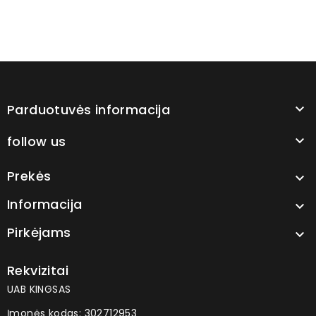
vėjo...
deflektori
Parduotuvės informacija

follow us

Prekės

Informacija

Pirkėjams

Rekvizitai
UAB KINGSAS
Įmonės kodas: 302712953