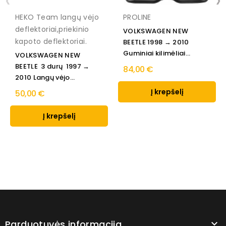
‹
›
HEKO Team langų vėjo
PROLINE
deflektoriai,priekinio
VOLKSWAGEN NEW
kapoto deflektoriai.
BEETLE 1998 → 2010
Guminiai kilimėliai
VOLKSWAGEN NEW
aukštais...
BEETLE 3 durų 1997 →
84,00 €
2010 Langų vėjo...
Į krepšelį
50,00 €
Į krepšelį
Parduotuvės informacija
