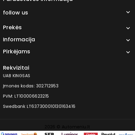
follow us

Prekės

Informacija

Pirkėjams

Rekvizitai
UAB KINGSAS
Įmonės kodas: 302712953
PVM: LT100006623215
Swedbank LT637300010130163416
2026 © Automeniu.lt