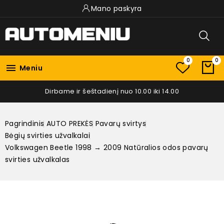
Mano paskyra
0
0

Meniu
Dirbame ir šeštadienį nuo 10.00 iki 14.00
Pagrindinis
AUTO PREKĖS
Pavarų svirtys
Bėgių svirties užvalkalai
Volkswagen Beetle 1998 → 2009 Natūralios odos pavarų
svirties užvalkalas