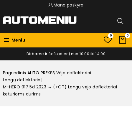
Mano paskyra
0
0

Meniu
Dirbame ir šeštadienį nuo 10.00 iki 14.00
Pagrindinis
AUTO PREKĖS
Vėjo deflektoriai
Langų deflektoriai
M-HERO 917 5d 2023 → (+OT) Langų vėjo deflektoriai
keturioms durims