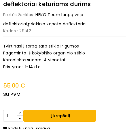
deflektoriai keturioms durims
Prekės ženklas :
HEKO Team langų vėjo
deflektoriai,priekinio kapoto deflektoriai.
Kodas
: 29142
Tvirtinasi į tarpą tarp stiklo ir gumos
Pagaminta iš kokybiško organinio stiklo
Komplektą sudaro: 4 vienetai.
Pristymas 1-14 d.d.
55,00 €
Su PVM
Į krepšelį
Pridėti į norų sąrašą