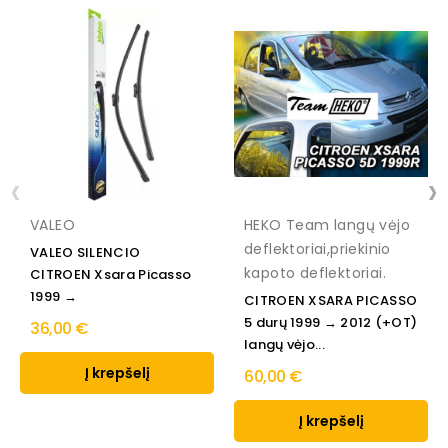
‹
›
VALEO
HEKO Team langų vėjo
deflektoriai,priekinio
VALEO SILENCIO
kapoto deflektoriai.
CITROEN Xsara Picasso
1999 →
CITROEN XSARA PICASSO
5 durų 1999 → 2012 (+OT)
36,00 €
langų vėjo...
Į krepšelį
60,00 €
Į krepšelį