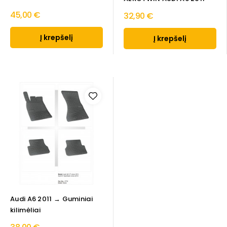
45,00 €
32,90 €
Į krepšelį
Į krepšelį
Audi A6 2011 → Guminiai
kilimėliai