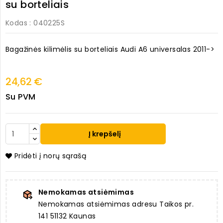
su borteliais
Kodas
: 040225S
Bagažinės kilimėlis su borteliais Audi A6 universalas 2011->
24,62 €
Su PVM
Į krepšelį
Pridėti į norų sąrašą
Nemokamas atsiėmimas
Nemokamas atsiėmimas adresu Taikos pr.
141 51132 Kaunas