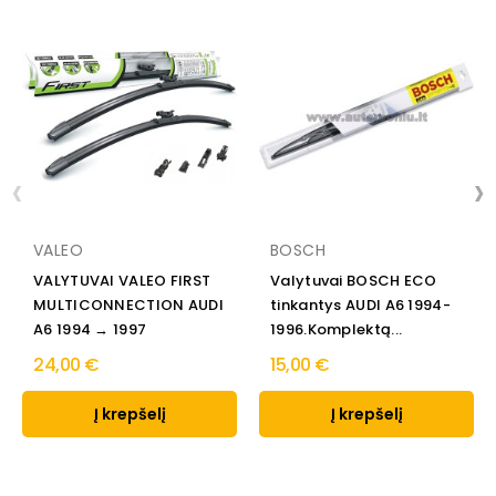
‹
›
VALEO
BOSCH
VALYTUVAI VALEO FIRST
Valytuvai BOSCH ECO
MULTICONNECTION AUDI
tinkantys AUDI A6 1994-
A6 1994 → 1997
1996.Komplektą...
24,00 €
15,00 €
Į krepšelį
Į krepšelį