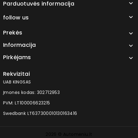
Parduotuvės informacija

follow us

Prekės

Informacija

Pirkėjams

Rekvizitai
UAB KINGSAS
Įmonės kodas: 302712953
PVM: LT100006623215
Swedbank LT637300010130163416
2026 © Automeniu.lt