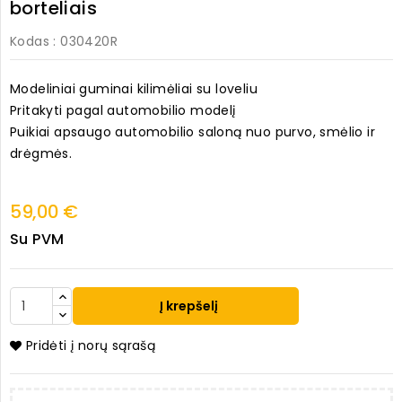
borteliais
Kodas
: 030420R
Modeliniai guminai kilimėliai su loveliu
Pritakyti pagal automobilio modelį
Puikiai apsaugo automobilio saloną nuo purvo, smėlio ir
drėgmės.
59,00 €
Su PVM
Į krepšelį
Pridėti į norų sąrašą