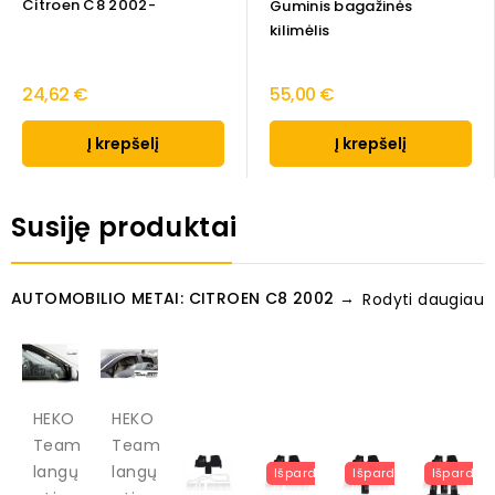
Citroen C8 2002-
Guminis bagažinės
kilimėlis
24,62 €
55,00 €
Į krepšelį
Į krepšelį
Susiję produktai
AUTOMOBILIO METAI: CITROEN C8 2002 →
Rodyti daugiau
HEKO
HEKO
Team
Team
langų
langų
Išpardavimas!
Išpardavimas!
Išpardav