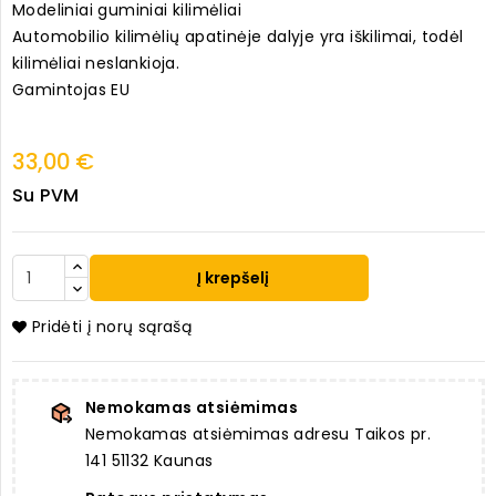
Modeliniai guminiai kilimėliai
Automobilio kilimėlių apatinėje dalyje yra iškilimai, todėl
kilimėliai neslankioja.
Gamintojas EU
33,00 €
Su PVM
Į krepšelį
Pridėti į norų sąrašą
Nemokamas atsiėmimas
Nemokamas atsiėmimas adresu Taikos pr.
141 51132 Kaunas