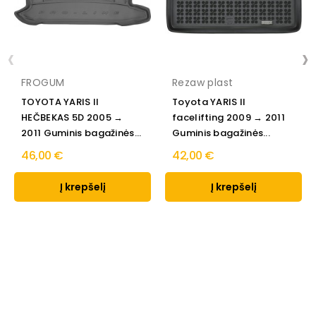
‹
›
FROGUM
Rezaw plast
TOYOTA YARIS II
Toyota YARIS II
HEČBEKAS 5D 2005 →
facelifting 2009 → 2011
2011 Guminis bagažinės...
Guminis bagažinės...
46,00 €
42,00 €
Į krepšelį
Į krepšelį