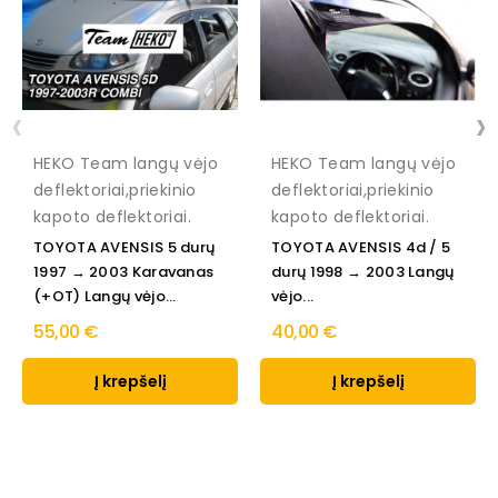
‹
›
HEKO Team langų vėjo
HEKO Team langų vėjo
deflektoriai,priekinio
deflektoriai,priekinio
kapoto deflektoriai.
kapoto deflektoriai.
TOYOTA AVENSIS 5 durų
TOYOTA AVENSIS 4d / 5
1997 → 2003 Karavanas
durų 1998 → 2003 Langų
(+OT) Langų vėjo...
vėjo...
55,00 €
40,00 €
Į krepšelį
Į krepšelį