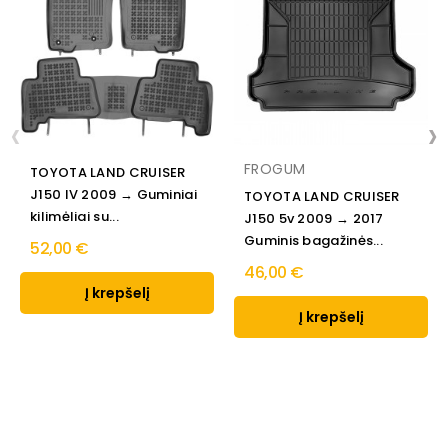
‹
›
FROGUM
TOYOTA LAND CRUISER
J150 IV 2009 → Guminiai
TOYOTA LAND CRUISER
kilimėliai su...
J150 5v 2009 → 2017
Guminis bagažinės...
52,00 €
46,00 €
Į krepšelį
Į krepšelį