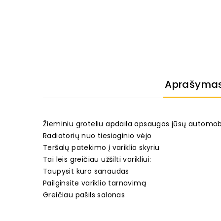
Aprašyma
Žieminiu groteliu apdaila apsaugos jūsų automobi
Radiatorių nuo tiesioginio vėjo
Teršalų patekimo į variklio skyriu
Tai leis greičiau užšilti varikliui:
Taupysit kuro sanaudas
Pailginsite variklio tarnavimą
Greičiau pašils salonas