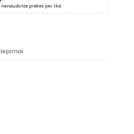
ir nenaudotas prekes per 14d.
liepimai