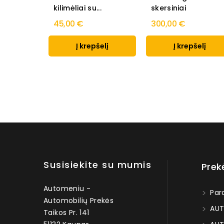
kilimėliai su...
skersiniai
45,00 €
300,00 €
Į krepšelį
Į krepšelį
Susisiekite su mumis
Prek
Automeniu -
Par
Automobilių Prekės
AUT
Taikos Pr. 141