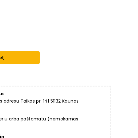
elį
as
dresu Taikos pr. 141 51132 Kaunas
rjeriu arba paštomatu (nemokamas
ja