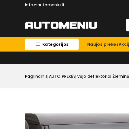
info@automeniu.lt

Kategorijos
Naujos prekės
Akci
Pagrindinis
AUTO PREKĖS
Vėjo deflektoriai
Žieminė