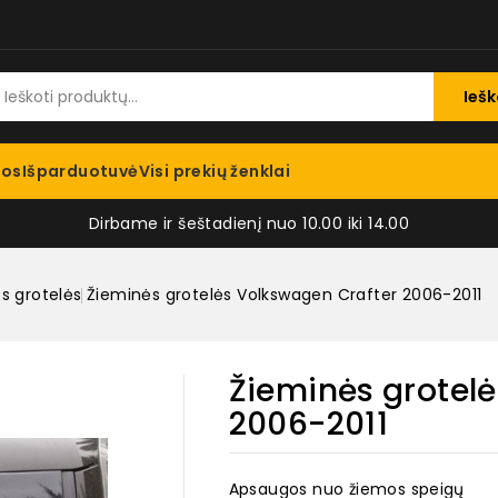
Iešk
jos
Išparduotuvė
Visi prekių ženklai
Dirbame ir šeštadienį nuo 10.00 iki 14.00
s grotelės
Žieminės grotelės Volkswagen Crafter 2006-2011
Žieminės grotel
2006-2011
Apsaugos nuo žiemos speigų