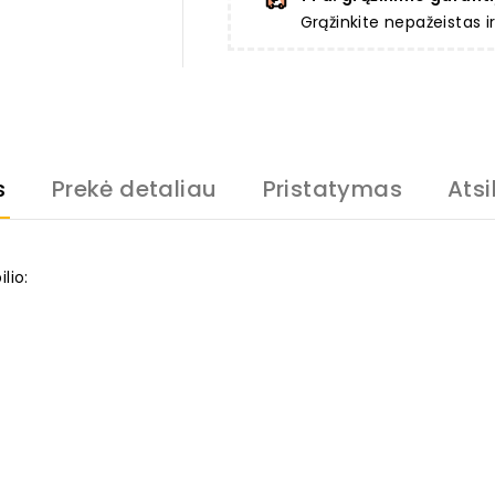
Grąžinkite nepažeistas 
s
Prekė detaliau
Pristatymas
Atsi
lio: