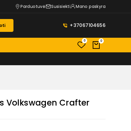
Parduotuvė
Susisiekti
Mano paskyra
+37067104656
oti
0
0
ės Volkswagen Crafter