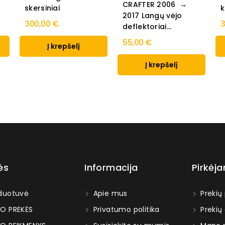
CRAFTER 2006 →
skersiniai
k
2017 Langų vėjo
300,00 €
3
deflektoriai...
55,00 €
Į krepšelį
Į krepšelį
ės
Informacija
Pirkėj
duotuvė
Apie mus
Prekių
O PREKĖS
Privatumo politika
Prekių