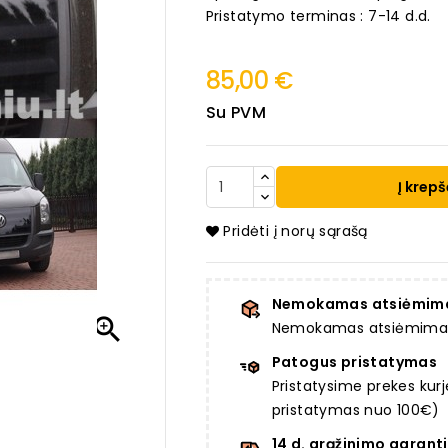
Pristatymo terminas : 7-14 d.d.
85,00 €
Su PVM
Į krepš
Pridėti į norų sąrašą
Nemokamas atsiėmim

Nemokamas atsiėmimas a
Patogus pristatymas
Pristatysime prekes ku
pristatymas nuo 100€)
14 d. grąžinimo garanti