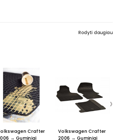
Rodyti daugiau
›
HEKO Te
vėjo
deflektori
kapoto de
olkswagen Crafter
Volkswagen Crafter
VOLKSW
006 → Guminiai
2006 → Guminiai