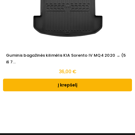
Guminis bagažinės kilimėlis KIA Sorento IV MQ4 2020 → (5
iš 7...
36,00 €
Į krepšelį