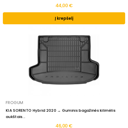
44,00 €
Į krepšelį
FROGUM
KIA SORENTO Hybrid 2020 → Guminis bagažinės kilimėlis
aukštais...
46,00 €