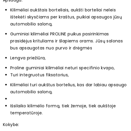
Apsauga:
Kilimėliai aukštais borteliais, aukšti borteliai neleis
ištekėti skysčiams per kraštus, puikiai apsaugos jūsų
automobilio saloną,
Guminiai kilimėliai PROLINE puikus pasirinkimas
prasidėjus krituliams ir šlapiems orams. Jūsų salonas
bus apsaugotas nuo purvo ir drėgmės
Lengva priežiūra,
Proline guminiai kilimėliai neturi specifinio kvapo,
Turi integruotus fiksatorius,
Kilimėliai turi aukštus bortelius, kas dar labiau apsaugo
automobilio saloną,
Išsilaiko kilimėlio formą, tiek žemoje, tiek aukštoje
temperatūroje.
Kokyb
ė: