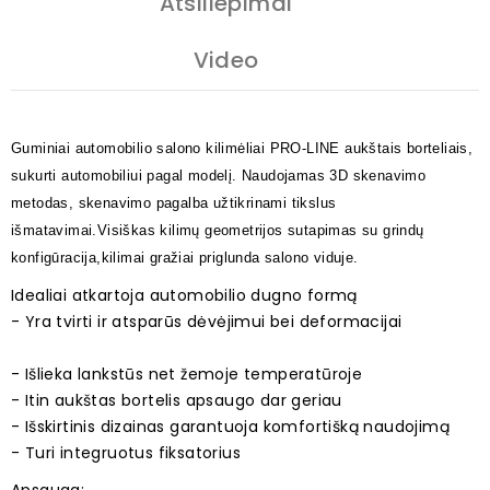
Atsiliepimai
Video
Guminiai automobilio salono kilimėliai PRO-LINE aukštais borteliais,
sukurti automobiliui pagal modelį. Naudojamas 3D skenavimo
metodas, skenavimo pagalba užtikrinami tikslus
išmatavimai.Visiškas kilimų geometrijos sutapimas su grindų
konfigūracija,kilimai gražiai priglunda salono viduje.
Idealiai atkartoja automobilio dugno formą
- Yra tvirti ir atsparūs dėvėjimui bei deformacijai
- Išlieka lankstūs net žemoje temperatūroje
- Itin aukštas bortelis apsaugo dar geriau
- Išskirtinis dizainas garantuoja komfortišką naudojimą
- Turi integruotus fiksatorius