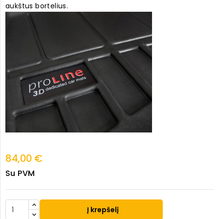
aukštus bortelius.
84,00 €
Su PVM
Į krepšelį