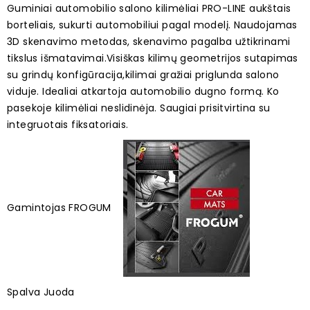
Guminiai automobilio salono kilimėliai PRO-LINE aukštais
borteliais, sukurti automobiliui pagal modelį. Naudojamas
3D skenavimo metodas, skenavimo pagalba užtikrinami
tikslus išmatavimai.Visiškas kilimų geometrijos sutapimas
su grindų konfigūracija,kilimai gražiai priglunda salono
viduje.
Idealiai atkartoja automobilio dugno formą. Ko
pasekoje kilimėliai neslidinėja. Saugiai prisitvirtina su
integruotais fiksatoriais.
Gamintojas FROGUM
Spalva Juoda