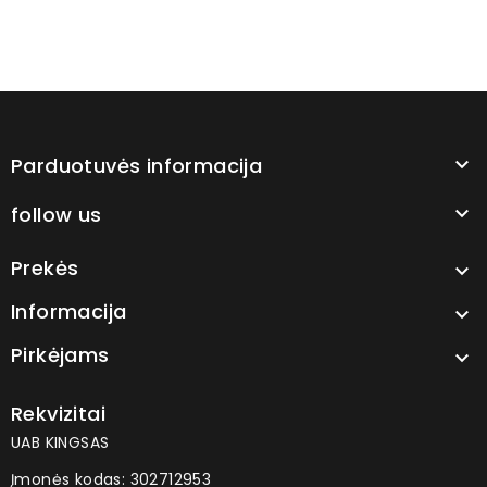
Parduotuvės informacija

follow us

Prekės

Informacija

Pirkėjams

Rekvizitai
UAB KINGSAS
Įmonės kodas: 302712953