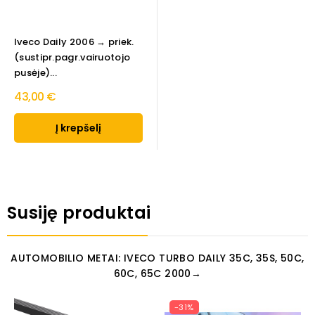
Iveco Daily 2006 → priek.
(sustipr.pagr.vairuotojo
pusėje)...
43,00 €
Į krepšelį
Susiję produktai
AUTOMOBILIO METAI: IVECO TURBO DAILY 35C, 35S, 50C,
60C, 65C 2000→
-31%