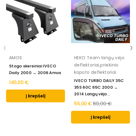
‹
›
AMOS
HEKO Team langų vėjo
deflektoriai,priekinio
Stogo skersiniai IVECO
kapoto deflektoriai.
Daily 2000 → 2006 Amos
IVECO TURBO DAILY 35C
140,00 €
35S 60C 65C 2000 →
2014 Langų vėjo...
Į krepšelį
Regular
55,00 €
80,00 €
price
Į krepšelį