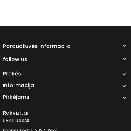
Parduotuvės informacija

follow us

Prekės

Informacija

Pirkėjams

Rekvizitai
UAB KINGSAS
Įmonės kodas: 302712953