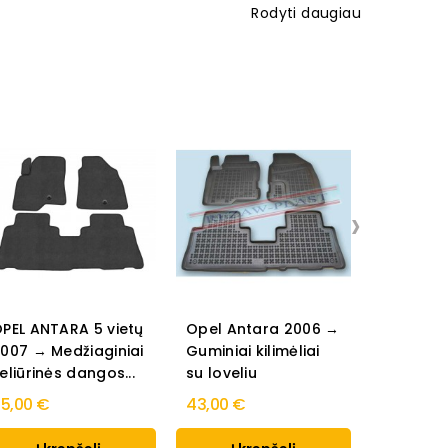
Rodyti daugiau
›
PEL ANTARA 5 vietų
Opel Antara 2006 →
007 → Medžiaginiai
Guminiai kilimėliai
OPEL An
eliūrinės dangos...
su loveliu
Guminiai 
5,00 €
43,00 €
34,00 €