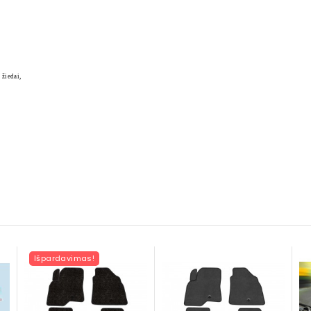
 žiedai,
Išpardavimas!