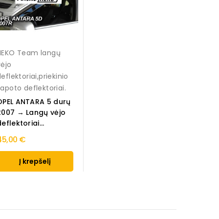
HEKO Team langų
vėjo
eflektoriai,priekinio
kapoto deflektoriai.
OPEL ANTARA 5 durų
2007 → Langų vėjo
eflektoriai...
45,00 €
Į krepšelį