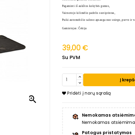
Pagaminti iš aukštos kokybės gumos,
Vairuotojo kilimėlio padelis sustiprintas,
Puiki automobilio salono apsauga nuo sniego, purvo ir v
Gamintojas: Čekija
39,00 €
Su PVM
Į krepš
Pridėti į norų sąrašą

Nemokamas atsiėmim
Nemokamas atsiėmimas a
Patogus pristatymas