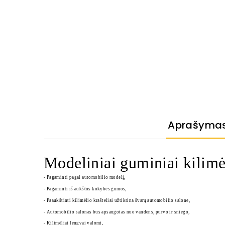
Aprašyma
Modeliniai guminiai kilimėl
- Pagaminti pagal automobilio modelį,
- Pagaminti iš aukštos kokybės gumos,
- Paaukštinti kilimėlio krašteliai užtikrina švarą automobilio salone,
- Automobilio salonas bus apsaugotas nuo vandens, purvo ir sniego,
- Kilimėliai lengvai valomi,