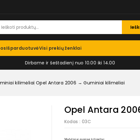
Iešk
jos
Išparduotuvė
Visi prekių ženklai
Dirbame ir šeštadienį nuo 10.00 iki 14.00
iniai kilimėliai
Opel Antara 2006 → Guminiai kilimėliai
Opel Antara 2006
Kodas
: 03C
Modeliniai guminai kilimėliai