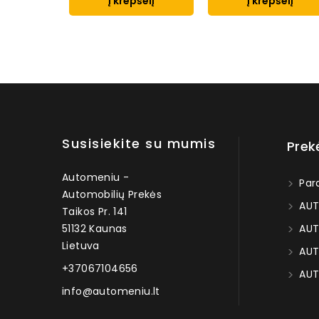
Į krepšelį
Į krepšelį
Susisiekite su mumis
Prek
Automeniu -
Par
Automobilių Prekės
AUT
Taikos Pr. 141
51132 Kaunas
AUT
Lietuva
AUT
+37067104656
AUT
info@automeniu.lt