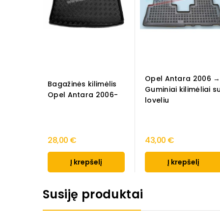
Opel Antara 2006 
Bagažinės kilimėlis
Guminiai kilimėliai s
Opel Antara 2006-
loveliu
28,00 €
43,00 €
Į krepšelį
Į krepšelį
Susiję produktai