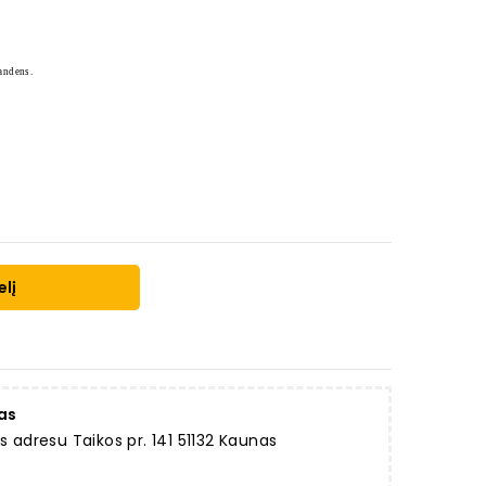
andens.
elį
as
dresu Taikos pr. 141 51132 Kaunas