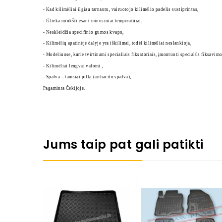
- Kad kilimėliai ilgiau tarnautu, vairuotojo kilimėlio padelis sustiprintas,
- Išlieka minkšti esant minusiniai temperatūrai,
- Neskleidžia specifinio gumos kvapo,
- Kilimėlių apatinėje dalyje yra iškilimai, todėl kilimėliai neslankioja,
- Modeliuose, kurie tvirtinami specialiais fiksatoriais, įmontuoti specialūs fiksavimo
- Kilimėliai lengvai valomi ,
- Spalva – tamsiai pilki (antracito spalva),
Pagaminta Čekijoje.
Jums taip pat gali patikti