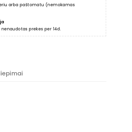
rjeriu arba paštomatu (nemokamas
ja
ir nenaudotas prekes per 14d.
liepimai