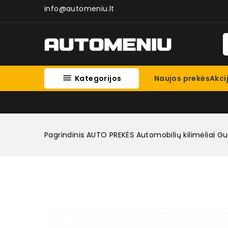
info@automeniu.lt

Kategorijos
Naujos prekės
Akci
Pagrindinis
AUTO PREKĖS
Automobilių kilimėliai
Gum