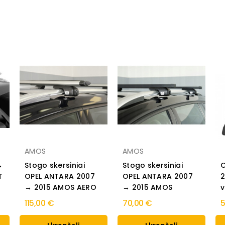
AMOS
AMOS
→
Stogo skersiniai
Stogo skersiniai
O
T
OPEL ANTARA 2007
OPEL ANTARA 2007
2
→ 2015 AMOS AERO
→ 2015 AMOS
v
115,00 €
70,00 €
5