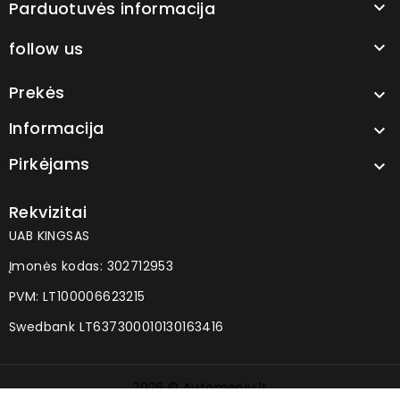
Parduotuvės informacija

follow us

Prekės

Informacija

Pirkėjams

Rekvizitai
UAB KINGSAS
Įmonės kodas: 302712953
PVM: LT100006623215
Swedbank LT637300010130163416
2026 © Automeniu.lt