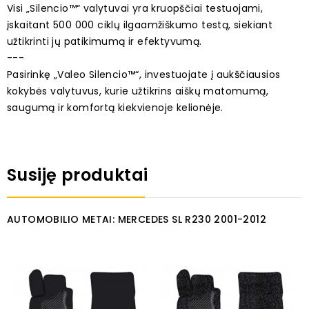
Visi „Silencio™“ valytuvai yra kruopščiai testuojami,
įskaitant 500 000 ciklų ilgaamžiškumo testą, siekiant
užtikrinti jų patikimumą ir efektyvumą.
---
Pasirinkę „Valeo Silencio™“, investuojate į aukščiausios
kokybės valytuvus, kurie užtikrins aiškų matomumą,
saugumą ir komfortą kiekvienoje kelionėje.
Susiję produktai
AUTOMOBILIO METAI: MERCEDES SL R230 2001-2012