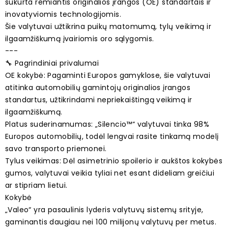
sukurta remiantis originalios įrangos (OE) standartais ir
inovatyviomis technologijomis.
Šie valytuvai užtikrina puikų matomumą, tylų veikimą ir
ilgaamžiškumą įvairiomis oro sąlygomis.
---
🔧 Pagrindiniai privalumai
OE kokybė: Pagaminti Europos gamyklose, šie valytuvai
atitinka automobilių gamintojų originalios įrangos
standartus, užtikrindami nepriekaištingą veikimą ir
ilgaamžiškumą.
Platus suderinamumas: „Silencio™“ valytuvai tinka 98%
Europos automobilių, todėl lengvai rasite tinkamą modelį
savo transporto priemonei.
Tylus veikimas: Dėl asimetrinio spoilerio ir aukštos kokybės
gumos, valytuvai veikia tyliai net esant dideliam greičiui
ar stipriam lietui.
Kokybė
„Valeo“ yra pasaulinis lyderis valytuvų sistemų srityje,
gaminantis daugiau nei 100 milijonų valytuvų per metus.