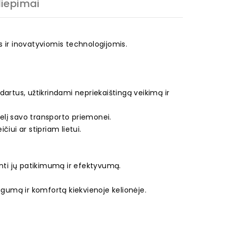
liepimai
is ir inovatyviomis technologijomis.
artus, užtikrindami nepriekaištingą veikimą ir
elį savo transporto priemonei.
čiui ar stipriam lietui.
.
krinti jų patikimumą ir efektyvumą.
ugumą ir komfortą kiekvienoje kelionėje.