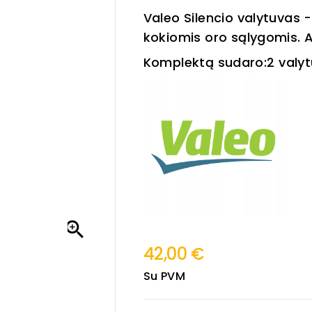
Valeo Silencio valytuvas -
kokiomis oro sąlygomis. 
Komplektą sudaro:
2 val

42,00 €
Su PVM