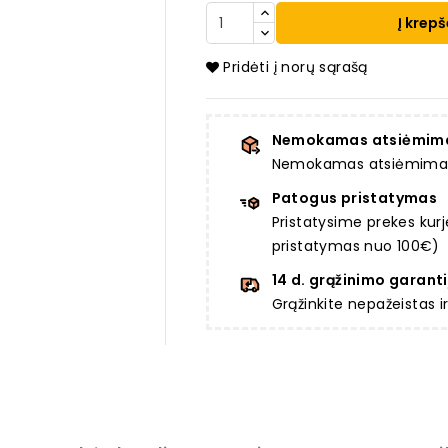
Į krepš
Pridėti į norų sąrašą
Nemokamas atsiėmim
Nemokamas atsiėmimas a
Patogus pristatymas
Pristatysime prekes ku
pristatymas nuo 100€)
14 d. grąžinimo garanti
Grąžinkite nepažeistas 