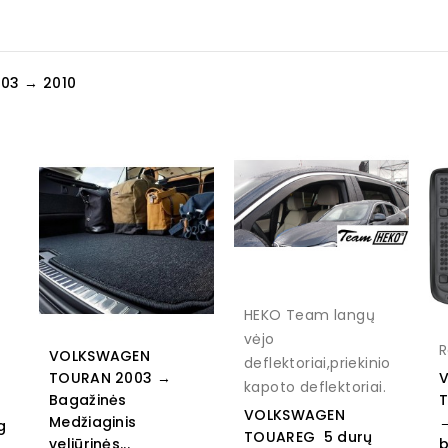
03 → 2010
HEKO Team langų
vėjo
R
VOLKSWAGEN
deflektoriai,priekinio
TOURAN 2003 →
kapoto deflektoriai.
Bagažinės
T
VOLKSWAGEN
Medžiaginis
→
g
TOUAREG 5 durų
veliūrinės...
b