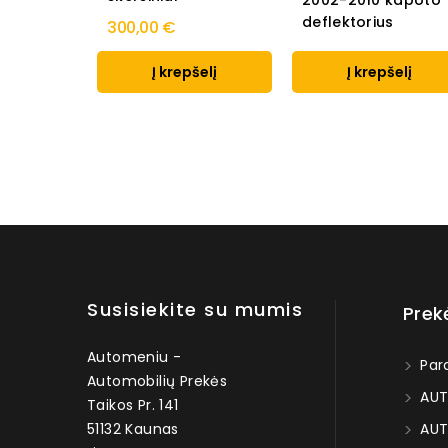
2002-2010 kapoto
deflektorius
300,00 €
Į krepšelį
Į krepšelį
Susisiekite su mumis
Prek
Automeniu -
Par
Automobilių Prekės
AUT
Taikos Pr. 141
51132 Kaunas
AUT