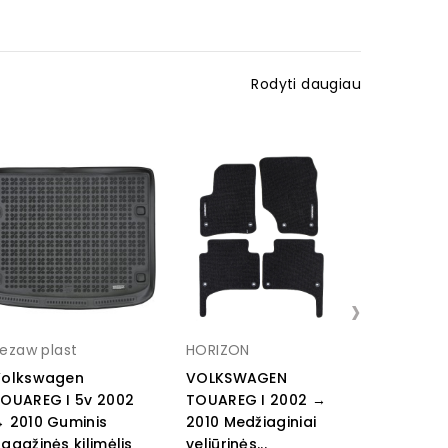
Rodyti daugiau
›
ezaw plast
HORIZON
FROGUM
Volkswagen
VOLKSWAGEN
VOLKSW
OUAREG I 5v 2002
TOUAREG I 2002 →
TOUAREG
 2010 Guminis
2010 Medžiaginiai
2010 Gum
agažinės kilimėlis
veliūrinės...
bagažinės