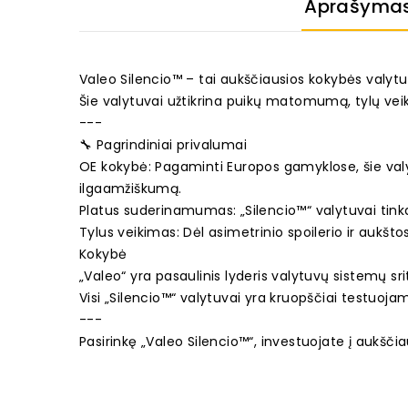
Aprašyma
Valeo Silencio™ – tai aukščiausios kokybės valytuv
Šie valytuvai užtikrina puikų matomumą, tylų vei
---
🔧 Pagrindiniai privalumai
OE kokybė: Pagaminti Europos gamyklose, šie valyt
ilgaamžiškumą.
Platus suderinamumas: „Silencio™“ valytuvai tin
Tylus veikimas: Dėl asimetrinio spoilerio ir aukšto
Kokybė
„Valeo“ yra pasaulinis lyderis valytuvų sistemų s
Visi „Silencio™“ valytuvai yra kruopščiai testuoja
---
Pasirinkę „Valeo Silencio™“, investuojate į aukšč