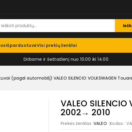
Iešk
jos
Išparduotuvė
Visi prekių ženklai
Dirbame ir šeštadienį nuo 10.00 iki 14.00
tuvai (pagal automobilį)
VALEO SILENCIO VOLKSWAGEN Touar
VALEO SILENCIO
2002→ 2010
Prekės ženklas :
VALEO
Kodas
: V