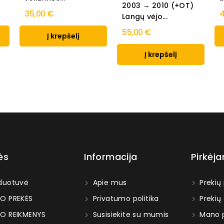
2003 → 2010 (+OT)
35,00 €
4
Langų vėjo...
55,00 €
Į krepšelį
Į krepšelį
ės
Informacija
Pirkėj
duotuvė
Apie mus
Prekių
O PREKĖS
Privatumo politika
Prekių
O REIKMENYS
Susisiekite su mumis
Mano p