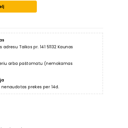
elį
as
dresu Taikos pr. 141 51132 Kaunas
rjeriu arba paštomatu (nemokamas
ja
ir nenaudotas prekes per 14d.