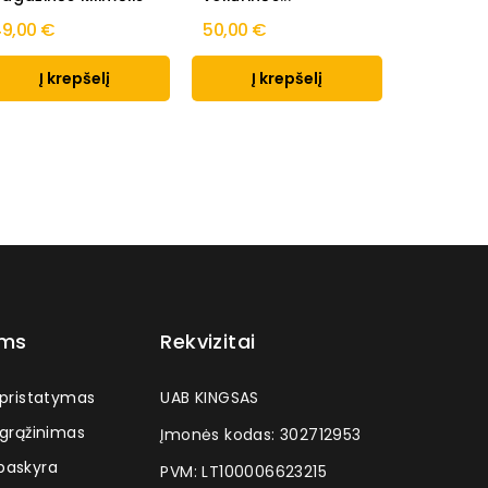
9,00 €
50,00 €
46,00 €
Į krepšelį
Į krepšelį
Į k
ams
Rekvizitai
 pristatymas
UAB KINGSAS
 grąžinimas
Įmonės kodas: 302712953
askyra
PVM: LT100006623215