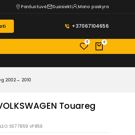
Parduotuvė
Susisiekti
Mano paskyra
+37067104656
oti
0
0
eg 2002→ 2010
 VOLKSWAGEN Touareg
ALEO S577859 VF859