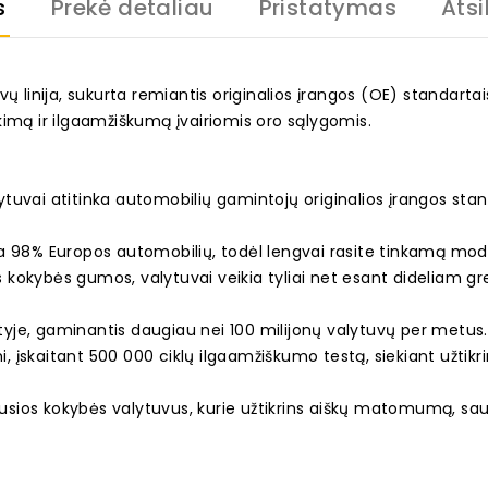
s
Prekė detaliau
Pristatymas
Atsi
ų linija, sukurta remiantis originalios įrangos (OE) standarta
kimą ir ilgaamžiškumą įvairiomis oro sąlygomis.
uvai atitinka automobilių gamintojų originalios įrangos stand
ka 98% Europos automobilių, todėl lengvai rasite tinkamą mod
s kokybės gumos, valytuvai veikia tyliai net esant dideliam grei
rityje, gaminantis daugiau nei 100 milijonų valytuvų per metus
mi, įskaitant 500 000 ciklų ilgaamžiškumo testą, siekiant užti
iausios kokybės valytuvus, kurie užtikrins aiškų matomumą, sa