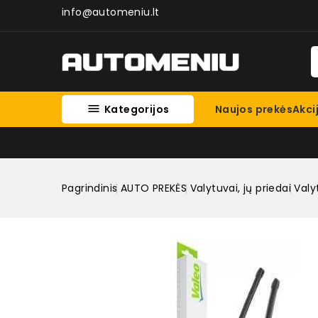
info@automeniu.lt

Kategorijos
Naujos prekės
Akci
Pagrindinis
AUTO PREKĖS
Valytuvai, jų priedai
Valy